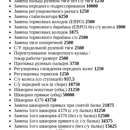
Замена пальца рулевой тяги без с/у тяги
1250
Замена переднего подрессоривания
10000
Замена регулировочного рычага
1250
Замена стабилизатора
6250
Замена тормозных колодок (ЕВРО)
2500
Замена тормозного барабана (ЕВРО) без с/у колеса
1000
Замена тормозных колодок
1875
Замена тормозного барабана с/о
2500
Замена тяги поперечной
2500
С/У продольной рулевой тяги
2500
Перевтуливание поворотного кулака /
токар.работы+разверт
2500
Протяжка рулевых пальцев
3750
Регулировка схождения передних колес
1250
Регулировка тормозов
1250
С/у колеса (со ступицей)
937,5
С/у передней оси (в сборе)
18750
Шкворни конусные (общ.)
21250
Шкворни прямые (общ)
50000
Шкворни 4370
43750
Замена шкворней прямых при снятой балке
21875
Замена 1ого шкворня 4370 (с с/у балки)
31250
Замена 1ого шкворня 4370 (без с/у балки)
12500
Замена 1ого шкворня прямого (с с/у балки)
34375
Замена 1ого шкворня прямого (без с/у балки)
15625