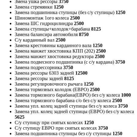
Змена ушка рессоры
3750
Замена стремянки
1250
Замена подшипника ступицы (без с/у ступицы)
1250
Шиномонтаж 1ого колеса
2500
Замена ШС гидроцилиндра
2500
Замена ступицы+колодок+барабана
8125
Замена балансира автомобиля
8750
С/у карданный вал
2500
Замена крестовины карданного вала
1250
Замена манжет хвостовика КПП (202)
2500
Замена манжет хвостовика редуктора
2500
Замена подвесного подшипника (с с/у кардана)
3750
Замена подрессорника
3750
Замена рессоры 6303 задней
12500
Замена рессоры задней
8125
Замена регулировочного рычага
1250
Замена тормозных колодок (ЕВРО)
2500
Замена тормозного барабана(ЕВРО) без с/у колеса
1000
Замена тормозного барабана с/о без с/у колеса
2500
Замена упл. колец задней ступицы без с/у колеса
3750
Замена упл. колец задней ступицы (ЕВРО) без с/у колеса
5625
С/у ступицу при снятых колесах
1250
С/у ступицу ЕВРО при снятых колесах
3750
Замена подшипника ступицы без с/у ступицы
1250