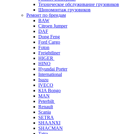
Техническое обслуживание грузовиков
Шиномонтаж грузовиков
Ремонт по брендам
BAW
Citroen Jumper
DAF
Dong Feng
Ford Cargo
Foton
Freightliner
HIGER
HINO
Hyundai Porter
International
Isuzu
IVECO
KIA Bongo
MAN
Peterbilt
Renault
Scania
SETRA
SHAANXI
SHACMAN
Tatra