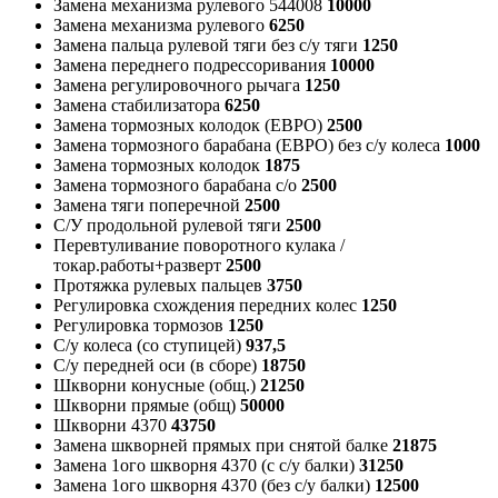
Замена механизма рулевого 544008
10000
Замена механизма рулевого
6250
Замена пальца рулевой тяги без с/у тяги
1250
Замена переднего подрессоривания
10000
Замена регулировочного рычага
1250
Замена стабилизатора
6250
Замена тормозных колодок (ЕВРО)
2500
Замена тормозного барабана (ЕВРО) без с/у колеса
1000
Замена тормозных колодок
1875
Замена тормозного барабана с/о
2500
Замена тяги поперечной
2500
С/У продольной рулевой тяги
2500
Перевтуливание поворотного кулака /
токар.работы+разверт
2500
Протяжка рулевых пальцев
3750
Регулировка схождения передних колес
1250
Регулировка тормозов
1250
С/у колеса (со ступицей)
937,5
С/у передней оси (в сборе)
18750
Шкворни конусные (общ.)
21250
Шкворни прямые (общ)
50000
Шкворни 4370
43750
Замена шкворней прямых при снятой балке
21875
Замена 1ого шкворня 4370 (с с/у балки)
31250
Замена 1ого шкворня 4370 (без с/у балки)
12500