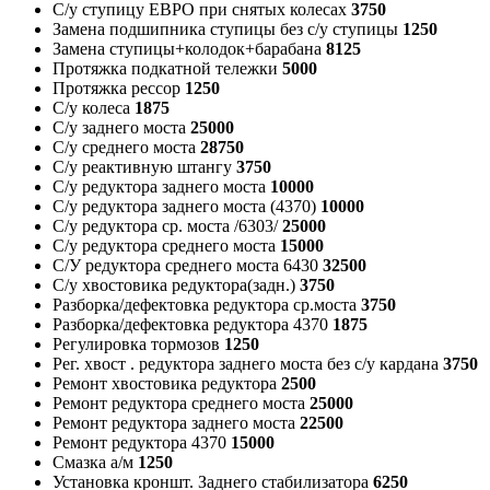
С/у ступицу ЕВРО при снятых колесах
3750
Замена подшипника ступицы без с/у ступицы
1250
Замена ступицы+колодок+барабана
8125
Протяжка подкатной тележки
5000
Протяжка рессор
1250
С/у колеса
1875
С/у заднего моста
25000
С/у среднего моста
28750
С/у реактивную штангу
3750
С/у редуктора заднего моста
10000
С/у редуктора заднего моста (4370)
10000
С/у редуктора ср. моста /6303/
25000
С/у редуктора среднего моста
15000
С/У редуктора среднего моста 6430
32500
С/у хвостовика редуктора(задн.)
3750
Разборка/дефектовка редуктора ср.моста
3750
Разборка/дефектовка редуктора 4370
1875
Регулировка тормозов
1250
Рег. хвост . редуктора заднего моста без с/у кардана
3750
Ремонт хвостовика редуктора
2500
Ремонт редуктора среднего моста
25000
Ремонт редуктора заднего моста
22500
Ремонт редуктора 4370
15000
Смазка а/м
1250
Установка кроншт. Заднего стабилизатора
6250