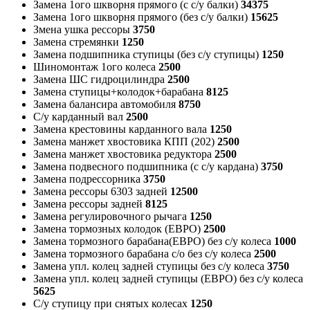
Замена 1ого шкворня прямого (с с/у балки)
34375
Замена 1ого шкворня прямого (без с/у балки)
15625
Змена ушка рессоры
3750
Замена стремянки
1250
Замена подшипника ступицы (без с/у ступицы)
1250
Шиномонтаж 1ого колеса
2500
Замена ШС гидроцилиндра
2500
Замена ступицы+колодок+барабана
8125
Замена балансира автомобиля
8750
С/у карданный вал
2500
Замена крестовины карданного вала
1250
Замена манжет хвостовика КПП (202)
2500
Замена манжет хвостовика редуктора
2500
Замена подвесного подшипника (с с/у кардана)
3750
Замена подрессорника
3750
Замена рессоры 6303 задней
12500
Замена рессоры задней
8125
Замена регулировочного рычага
1250
Замена тормозных колодок (ЕВРО)
2500
Замена тормозного барабана(ЕВРО) без с/у колеса
1000
Замена тормозного барабана с/о без с/у колеса
2500
Замена упл. колец задней ступицы без с/у колеса
3750
Замена упл. колец задней ступицы (ЕВРО) без с/у колеса
5625
С/у ступицу при снятых колесах
1250