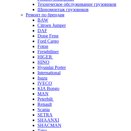
Техническое обслуживание грузовиков
Шиномонтаж грузовиков
Ремонт по брендам
BAW
Citroen Jumper
DAF
Dong Feng
Ford Cargo
Foton
Freightliner
HIGER
HINO
Hyundai Porter
International
Isuzu
IVECO
KIA Bongo
MAN
Peterbilt
Renault
Scania
SETRA
SHAANXI
SHACMAN
Tatra