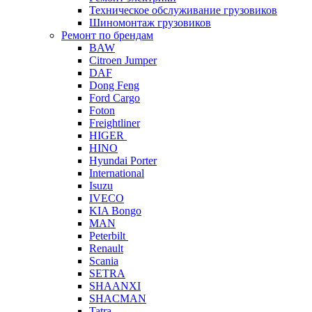
Техническое обслуживание грузовиков
Шиномонтаж грузовиков
Ремонт по брендам
BAW
Citroen Jumper
DAF
Dong Feng
Ford Cargo
Foton
Freightliner
HIGER
HINO
Hyundai Porter
International
Isuzu
IVECO
KIA Bongo
MAN
Peterbilt
Renault
Scania
SETRA
SHAANXI
SHACMAN
Tatra