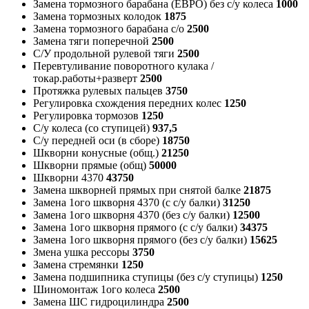
Замена тормозного барабана (ЕВРО) без с/у колеса
1000
Замена тормозных колодок
1875
Замена тормозного барабана с/о
2500
Замена тяги поперечной
2500
С/У продольной рулевой тяги
2500
Перевтуливание поворотного кулака /
токар.работы+разверт
2500
Протяжка рулевых пальцев
3750
Регулировка схождения передних колес
1250
Регулировка тормозов
1250
С/у колеса (со ступицей)
937,5
С/у передней оси (в сборе)
18750
Шкворни конусные (общ.)
21250
Шкворни прямые (общ)
50000
Шкворни 4370
43750
Замена шкворней прямых при снятой балке
21875
Замена 1ого шкворня 4370 (с с/у балки)
31250
Замена 1ого шкворня 4370 (без с/у балки)
12500
Замена 1ого шкворня прямого (с с/у балки)
34375
Замена 1ого шкворня прямого (без с/у балки)
15625
Змена ушка рессоры
3750
Замена стремянки
1250
Замена подшипника ступицы (без с/у ступицы)
1250
Шиномонтаж 1ого колеса
2500
Замена ШС гидроцилиндра
2500