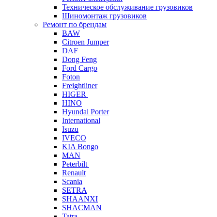
Техническое обслуживание грузовиков
Шиномонтаж грузовиков
Ремонт по брендам
BAW
Citroen Jumper
DAF
Dong Feng
Ford Cargo
Foton
Freightliner
HIGER
HINO
Hyundai Porter
International
Isuzu
IVECO
KIA Bongo
MAN
Peterbilt
Renault
Scania
SETRA
SHAANXI
SHACMAN
Tatra