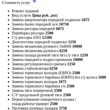
add
Стоимость услуг
Ремонт ходовой
Вид услуги
Цена руб. ,(от)
Замена амортизатора передней подвески
1875
Замена балки передней оси
18750
Замена рессоры передней
6875
Переборка рессоры
2500
С/у рессоры 6303
12500
Диагностика передней подвески
1250
Замена механизма рулевого 544008
10000
Замена механизма рулевого
6250
Замена пальца рулевой тяги без с/у тяги
1250
Замена переднего подрессоривания
10000
Замена регулировочного рычага
1250
Замена стабилизатора
6250
Замена тормозных колодок (ЕВРО)
2500
Замена тормозного барабана (ЕВРО) без с/у колеса
1000
Замена тормозных колодок
1875
Замена тормозного барабана с/о
2500
Замена тяги поперечной
2500
С/У продольной рулевой тяги
2500
Перевтуливание поворотного кулака /
токар.работы+разверт
2500
Протяжка рулевых пальцев
3750