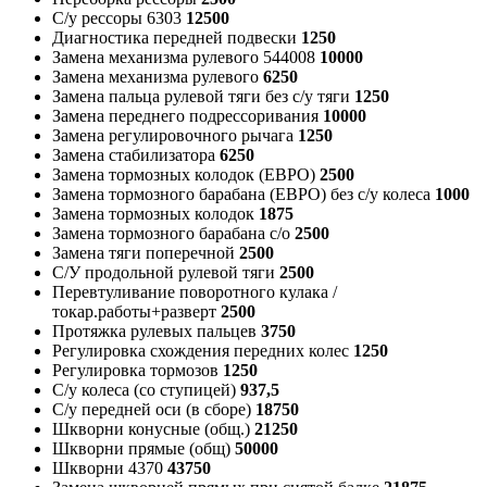
С/у рессоры 6303
12500
Диагностика передней подвески
1250
Замена механизма рулевого 544008
10000
Замена механизма рулевого
6250
Замена пальца рулевой тяги без с/у тяги
1250
Замена переднего подрессоривания
10000
Замена регулировочного рычага
1250
Замена стабилизатора
6250
Замена тормозных колодок (ЕВРО)
2500
Замена тормозного барабана (ЕВРО) без с/у колеса
1000
Замена тормозных колодок
1875
Замена тормозного барабана с/о
2500
Замена тяги поперечной
2500
С/У продольной рулевой тяги
2500
Перевтуливание поворотного кулака /
токар.работы+разверт
2500
Протяжка рулевых пальцев
3750
Регулировка схождения передних колес
1250
Регулировка тормозов
1250
С/у колеса (со ступицей)
937,5
С/у передней оси (в сборе)
18750
Шкворни конусные (общ.)
21250
Шкворни прямые (общ)
50000
Шкворни 4370
43750