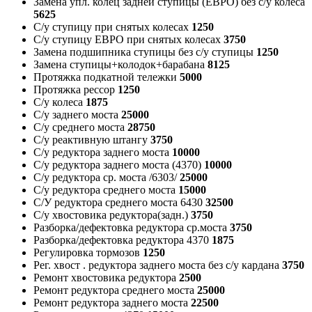
Замена упл. колец задней ступицы (ЕВРО) без с/у колеса
5625
С/у ступицу при снятых колесах
1250
С/у ступицу ЕВРО при снятых колесах
3750
Замена подшипника ступицы без с/у ступицы
1250
Замена ступицы+колодок+барабана
8125
Протяжка подкатной тележки
5000
Протяжка рессор
1250
С/у колеса
1875
С/у заднего моста
25000
С/у среднего моста
28750
С/у реактивную штангу
3750
С/у редуктора заднего моста
10000
С/у редуктора заднего моста (4370)
10000
С/у редуктора ср. моста /6303/
25000
С/у редуктора среднего моста
15000
С/У редуктора среднего моста 6430
32500
С/у хвостовика редуктора(задн.)
3750
Разборка/дефектовка редуктора ср.моста
3750
Разборка/дефектовка редуктора 4370
1875
Регулировка тормозов
1250
Рег. хвост . редуктора заднего моста без с/у кардана
3750
Ремонт хвостовика редуктора
2500
Ремонт редуктора среднего моста
25000
Ремонт редуктора заднего моста
22500