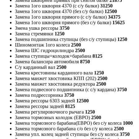
Замена шкворней прямых при снятой балке
21875
Замена 1ого шкворня 4370 (с с/у балки)
31250
Замена 1ого шкворня 4370 (без с/у балки)
12500
Замена 1ого шкворня прямого (с с/у балки)
34375
Замена 1ого шкворня прямого (без с/у балки)
15625
Змена ушка рессоры
3750
Замена стремянки
1250
Замена подшипника ступицы (без с/у ступицы)
1250
Шиномонтаж 1ого колеса
2500
Замена ШС гидроцилиндра
2500
Замена ступицы+колодок+барабана
8125
Замена балансира автомобиля
8750
С/у карданный вал
2500
Замена крестовины карданного вала
1250
Замена манжет хвостовика КПП (202)
2500
Замена манжет хвостовика редуктора
2500
Замена подвесного подшипника (с с/у кардана)
3750
Замена подрессорника
3750
Замена рессоры 6303 задней
12500
Замена рессоры задней
8125
Замена регулировочного рычага
1250
Замена тормозных колодок (ЕВРО)
2500
Замена тормозного барабана(ЕВРО) без с/у колеса
1000
Замена тормозного барабана с/о без с/у колеса
2500
Замена упл. колец задней ступицы без с/у колеса
3750