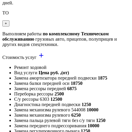
дней.
ТО
+
Выполняем работы
по комплексному Техническом
обслуживанию
грузовых авто, прицепов, полуприцев и
других видов спецтехники.
add
Стоимость услуг
Ремонт ходовой
Вид услуги
Цена руб. ,(от)
Замена амортизатора передней подвески
1875
Замена балки передней оси
18750
Замена рессоры передней
6875
Переборка рессоры
2500
С/у рессоры 6303
12500
Диагностика передней подвески
1250
Замена механизма рулевого 544008
10000
Замена механизма рулевого
6250
Замена пальца рулевой тяги без с/у тяги
1250
Замена переднего подрессоривания
10000
Замена регулировочного рычага
1250