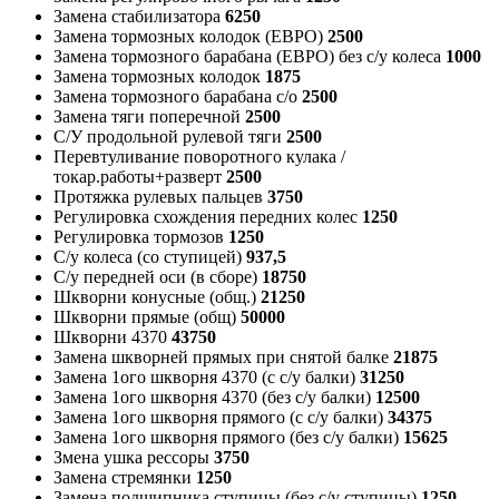
Замена стабилизатора
6250
Замена тормозных колодок (ЕВРО)
2500
Замена тормозного барабана (ЕВРО) без с/у колеса
1000
Замена тормозных колодок
1875
Замена тормозного барабана с/о
2500
Замена тяги поперечной
2500
С/У продольной рулевой тяги
2500
Перевтуливание поворотного кулака /
токар.работы+разверт
2500
Протяжка рулевых пальцев
3750
Регулировка схождения передних колес
1250
Регулировка тормозов
1250
С/у колеса (со ступицей)
937,5
С/у передней оси (в сборе)
18750
Шкворни конусные (общ.)
21250
Шкворни прямые (общ)
50000
Шкворни 4370
43750
Замена шкворней прямых при снятой балке
21875
Замена 1ого шкворня 4370 (с с/у балки)
31250
Замена 1ого шкворня 4370 (без с/у балки)
12500
Замена 1ого шкворня прямого (с с/у балки)
34375
Замена 1ого шкворня прямого (без с/у балки)
15625
Змена ушка рессоры
3750
Замена стремянки
1250
Замена подшипника ступицы (без с/у ступицы)
1250