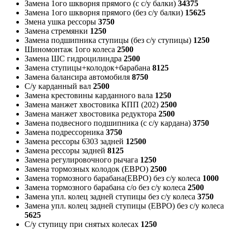
Замена 1ого шкворня прямого (с с/у балки)
34375
Замена 1ого шкворня прямого (без с/у балки)
15625
Змена ушка рессоры
3750
Замена стремянки
1250
Замена подшипника ступицы (без с/у ступицы)
1250
Шиномонтаж 1ого колеса
2500
Замена ШС гидроцилиндра
2500
Замена ступицы+колодок+барабана
8125
Замена балансира автомобиля
8750
С/у карданный вал
2500
Замена крестовины карданного вала
1250
Замена манжет хвостовика КПП (202)
2500
Замена манжет хвостовика редуктора
2500
Замена подвесного подшипника (с с/у кардана)
3750
Замена подрессорника
3750
Замена рессоры 6303 задней
12500
Замена рессоры задней
8125
Замена регулировочного рычага
1250
Замена тормозных колодок (ЕВРО)
2500
Замена тормозного барабана(ЕВРО) без с/у колеса
1000
Замена тормозного барабана с/о без с/у колеса
2500
Замена упл. колец задней ступицы без с/у колеса
3750
Замена упл. колец задней ступицы (ЕВРО) без с/у колеса
5625
С/у ступицу при снятых колесах
1250