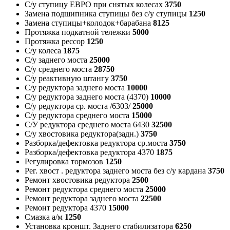
С/у ступицу ЕВРО при снятых колесах
3750
Замена подшипника ступицы без с/у ступицы
1250
Замена ступицы+колодок+барабана
8125
Протяжка подкатной тележки
5000
Протяжка рессор
1250
С/у колеса
1875
С/у заднего моста
25000
С/у среднего моста
28750
С/у реактивную штангу
3750
С/у редуктора заднего моста
10000
С/у редуктора заднего моста (4370)
10000
С/у редуктора ср. моста /6303/
25000
С/у редуктора среднего моста
15000
С/У редуктора среднего моста 6430
32500
С/у хвостовика редуктора(задн.)
3750
Разборка/дефектовка редуктора ср.моста
3750
Разборка/дефектовка редуктора 4370
1875
Регулировка тормозов
1250
Рег. хвост . редуктора заднего моста без с/у кардана
3750
Ремонт хвостовика редуктора
2500
Ремонт редуктора среднего моста
25000
Ремонт редуктора заднего моста
22500
Ремонт редуктора 4370
15000
Смазка а/м
1250
Установка кроншт. Заднего стабилизатора
6250