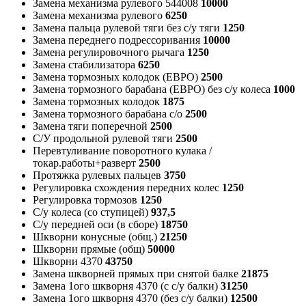
Замена механизма рулевого 544008
10000
Замена механизма рулевого
6250
Замена пальца рулевой тяги без с/у тяги
1250
Замена переднего подрессоривания
10000
Замена регулировочного рычага
1250
Замена стабилизатора
6250
Замена тормозных колодок (ЕВРО)
2500
Замена тормозного барабана (ЕВРО) без с/у колеса
1000
Замена тормозных колодок
1875
Замена тормозного барабана с/о
2500
Замена тяги поперечной
2500
С/У продольной рулевой тяги
2500
Перевтуливание поворотного кулака /
токар.работы+разверт
2500
Протяжка рулевых пальцев
3750
Регулировка схождения передних колес
1250
Регулировка тормозов
1250
С/у колеса (со ступицей)
937,5
С/у передней оси (в сборе)
18750
Шкворни конусные (общ.)
21250
Шкворни прямые (общ)
50000
Шкворни 4370
43750
Замена шкворней прямых при снятой балке
21875
Замена 1ого шкворня 4370 (с с/у балки)
31250
Замена 1ого шкворня 4370 (без с/у балки)
12500