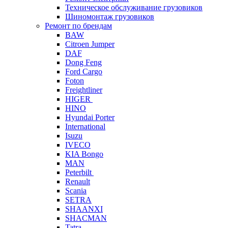
Техническое обслуживание грузовиков
Шиномонтаж грузовиков
Ремонт по брендам
BAW
Citroen Jumper
DAF
Dong Feng
Ford Cargo
Foton
Freightliner
HIGER
HINO
Hyundai Porter
International
Isuzu
IVECO
KIA Bongo
MAN
Peterbilt
Renault
Scania
SETRA
SHAANXI
SHACMAN
Tatra