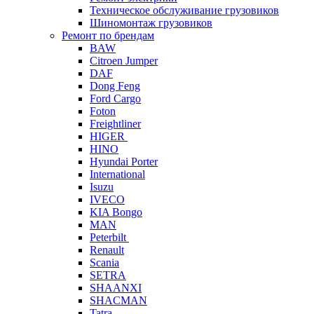
Техническое обслуживание грузовиков
Шиномонтаж грузовиков
Ремонт по брендам
BAW
Citroen Jumper
DAF
Dong Feng
Ford Cargo
Foton
Freightliner
HIGER
HINO
Hyundai Porter
International
Isuzu
IVECO
KIA Bongo
MAN
Peterbilt
Renault
Scania
SETRA
SHAANXI
SHACMAN
Tatra