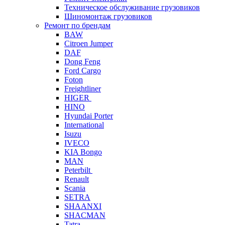
Техническое обслуживание грузовиков
Шиномонтаж грузовиков
Ремонт по брендам
BAW
Citroen Jumper
DAF
Dong Feng
Ford Cargo
Foton
Freightliner
HIGER
HINO
Hyundai Porter
International
Isuzu
IVECO
KIA Bongo
MAN
Peterbilt
Renault
Scania
SETRA
SHAANXI
SHACMAN
Tatra