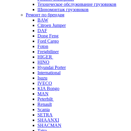
Техническое обслуживание грузовиков
Шиномонтаж грузовиков
Ремонт по брендам
BAW
Citroen Jumper
DAF
Dong Feng
Ford Cargo
Foton
Freightliner
HIGER
HINO
Hyundai Porter
International
Isuzu
IVECO
KIA Bongo
MAN
Peterbilt
Renault
Scania
SETRA
SHAANXI
SHACMAN
Tatra