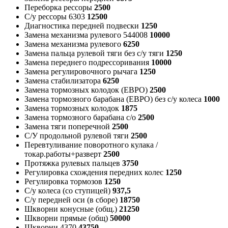
Переборка рессоры
2500
С/у рессоры 6303
12500
Диагностика передней подвески
1250
Замена механизма рулевого 544008
10000
Замена механизма рулевого
6250
Замена пальца рулевой тяги без с/у тяги
1250
Замена переднего подрессоривания
10000
Замена регулировочного рычага
1250
Замена стабилизатора
6250
Замена тормозных колодок (ЕВРО)
2500
Замена тормозного барабана (ЕВРО) без с/у колеса
1000
Замена тормозных колодок
1875
Замена тормозного барабана с/о
2500
Замена тяги поперечной
2500
С/У продольной рулевой тяги
2500
Перевтуливание поворотного кулака /
токар.работы+разверт
2500
Протяжка рулевых пальцев
3750
Регулировка схождения передних колес
1250
Регулировка тормозов
1250
С/у колеса (со ступицей)
937,5
С/у передней оси (в сборе)
18750
Шкворни конусные (общ.)
21250
Шкворни прямые (общ)
50000
Шкворни 4370
43750