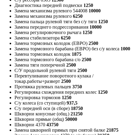
Диагностика передней подвески
1250
Замена механизма рулевого 544008
10000
Замена механизма рулевого
6250
Замена пальца рулевой тяги без с/у тяги
1250
Замена переднего подрессоривания
10000
Замена регулировочного рычага
1250
Замена стабилизатора
6250
Замена тормозных колодок (ЕВРО)
2500
Замена тормозного барабана (ЕВРО) без с/у колеса
1000
Замена тормозных колодок
1875
Замена тормозного барабана с/о
2500
Замена тяги поперечной
2500
С/У продольной рулевой тяги
2500
Перевтуливание поворотного кулака /
токар.работы+разверт
2500
Протяжка рулевых пальцев
3750
Регулировка схождения передних колес
1250
Регулировка тормозов
1250
С/у колеса (со ступицей)
937,5
С/у передней оси (в сборе)
18750
Шкворни конусные (общ.)
21250
Шкворни прямые (общ)
50000
Шкворни 4370
43750
Замена шкворней прямых при снятой балке
21875