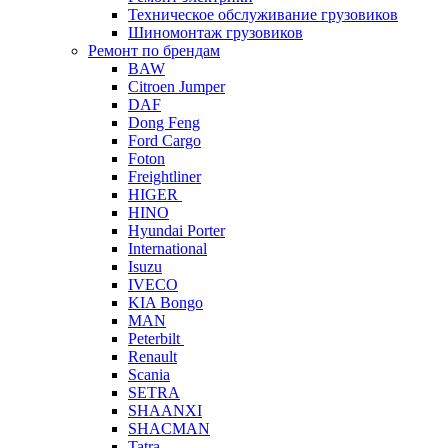
Техническое обслуживание грузовиков
Шиномонтаж грузовиков
Ремонт по брендам
BAW
Citroen Jumper
DAF
Dong Feng
Ford Cargo
Foton
Freightliner
HIGER
HINO
Hyundai Porter
International
Isuzu
IVECO
KIA Bongo
MAN
Peterbilt
Renault
Scania
SETRA
SHAANXI
SHACMAN
Tatra