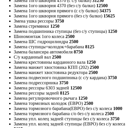
Замена 1ого шкворня 4370 (с с/у балки)
31250
Замена 1ого шкворня 4370 (без с/у балки)
12500
Замена 1ого шкворня прямого (с с/у балки)
34375
Замена 1ого шкворня прямого (без с/у балки)
15625
Змена ушка рессоры
3750
Замена стремянки
1250
Замена подшипника ступицы (без с/у ступицы)
1250
Шиномонтаж 1ого колеса
2500
Замена ШС гидроцилиндра
2500
Замена ступицы+колодок+барабана
8125
Замена балансира автомобиля
8750
С/у карданный вал
2500
Замена крестовины карданного вала
1250
Замена манжет хвостовика КПП (202)
2500
Замена манжет хвостовика редуктора
2500
Замена подвесного подшипника (с с/у кардана)
3750
Замена подрессорника
3750
Замена рессоры 6303 задней
12500
Замена рессоры задней
8125
Замена регулировочного рычага
1250
Замена тормозных колодок (ЕВРО)
2500
Замена тормозного барабана(ЕВРО) без с/у колеса
1000
Замена тормозного барабана с/о без с/у колеса
2500
Замена упл. колец задней ступицы без с/у колеса
3750
Замена упл. колец задней ступицы (ЕВРО) без с/у колеса