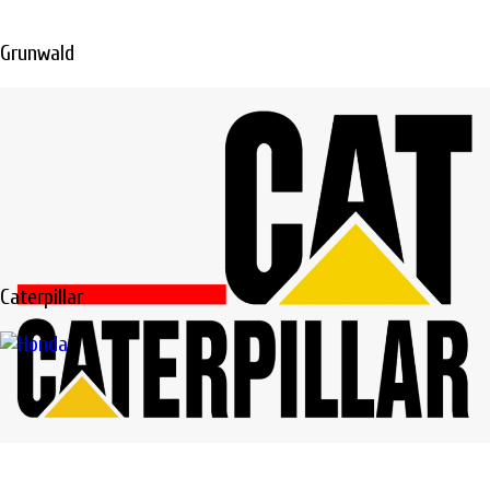
ПЕТЕРБУРГЕ
Grunwald
Диагностика, ТО
и
ремонт
спецтехники в
Санкт-Петербурге
Caterpillar
Не откладывайте
ремонт, техника
должна работать и
приносить вам
доход
ПОДРОБНЕЕ