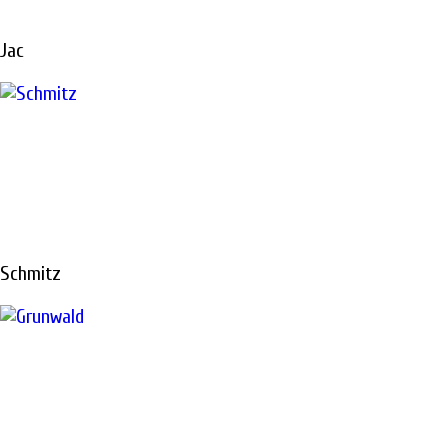
Jac
Ремонтируем все виды техники «под ключ»
РЕМОНТ
ТОПЛИВНОЙ
Schmitz
АППАРАТУРЫ
В САНКТ-