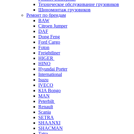
Техническое обслуживание грузовиков
Шиномонтаж грузовиков
Ремонт по брендам
BAW
Citroen Jumper
DAF
Dong Feng
Ford Cargo
Foton
Freightliner
HIGER
HINO
Hyundai Porter
International
Isuzu
IVECO
KIA Bongo
MAN
Peterbilt
Renault
Scania
SETRA
SHAANXI
SHACMAN
Tatra