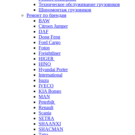
Техническое обслуживание грузовиков
Шиномонтаж грузовиков
Ремонт по брендам
BAW
Citroen Jumper
DAF
Dong Feng
Ford Cargo
Foton
Freightliner
HIGER
HINO
Hyundai Porter
International
Isuzu
IVECO
KIA Bongo
MAN
Peterbilt
Renault
Scania
SETRA
SHAANXI
SHACMAN
Tatra