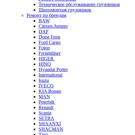
Техническое обслуживание грузовиков
Шиномонтаж грузовиков
Ремонт по брендам
BAW
Citroen Jumper
DAF
Dong Feng
Ford Cargo
Foton
Freightliner
HIGER
HINO
Hyundai Porter
International
Isuzu
IVECO
KIA Bongo
MAN
Peterbilt
Renault
Scania
SETRA
SHAANXI
SHACMAN
Tatra