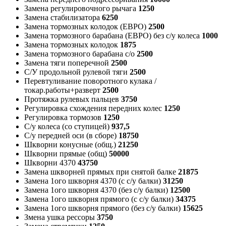
Замена регулировочного рычага
1250
Замена стабилизатора
6250
Замена тормозных колодок (ЕВРО)
2500
Замена тормозного барабана (ЕВРО) без с/у колеса
1000
Замена тормозных колодок
1875
Замена тормозного барабана с/о
2500
Замена тяги поперечной
2500
С/У продольной рулевой тяги
2500
Перевтуливание поворотного кулака /
токар.работы+разверт
2500
Протяжка рулевых пальцев
3750
Регулировка схождения передних колес
1250
Регулировка тормозов
1250
С/у колеса (со ступицей)
937,5
С/у передней оси (в сборе)
18750
Шкворни конусные (общ.)
21250
Шкворни прямые (общ)
50000
Шкворни 4370
43750
Замена шкворней прямых при снятой балке
21875
Замена 1ого шкворня 4370 (с с/у балки)
31250
Замена 1ого шкворня 4370 (без с/у балки)
12500
Замена 1ого шкворня прямого (с с/у балки)
34375
Замена 1ого шкворня прямого (без с/у балки)
15625
Змена ушка рессоры
3750