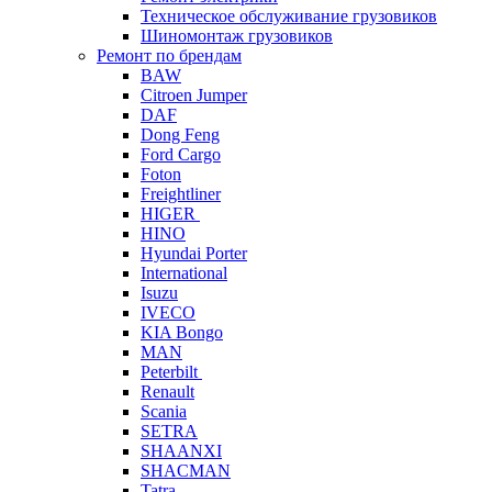
Техническое обслуживание грузовиков
Шиномонтаж грузовиков
Ремонт по брендам
BAW
Citroen Jumper
DAF
Dong Feng
Ford Cargo
Foton
Freightliner
HIGER
HINO
Hyundai Porter
International
Isuzu
IVECO
KIA Bongo
MAN
Peterbilt
Renault
Scania
SETRA
SHAANXI
SHACMAN
Tatra