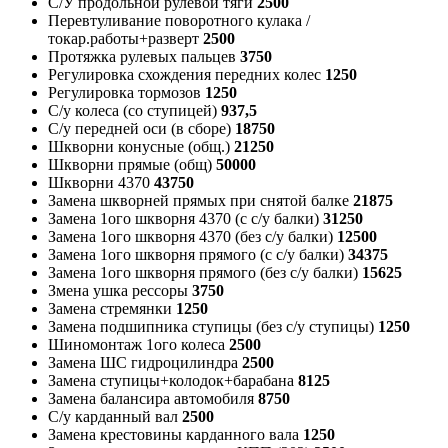
С/У продольной рулевой тяги
2500
Перевтуливание поворотного кулака /
токар.работы+разверт
2500
Протяжка рулевых пальцев
3750
Регулировка схождения передних колес
1250
Регулировка тормозов
1250
С/у колеса (со ступицей)
937,5
С/у передней оси (в сборе)
18750
Шкворни конусные (общ.)
21250
Шкворни прямые (общ)
50000
Шкворни 4370
43750
Замена шкворней прямых при снятой балке
21875
Замена 1ого шкворня 4370 (с с/у балки)
31250
Замена 1ого шкворня 4370 (без с/у балки)
12500
Замена 1ого шкворня прямого (с с/у балки)
34375
Замена 1ого шкворня прямого (без с/у балки)
15625
Змена ушка рессоры
3750
Замена стремянки
1250
Замена подшипника ступицы (без с/у ступицы)
1250
Шиномонтаж 1ого колеса
2500
Замена ШС гидроцилиндра
2500
Замена ступицы+колодок+барабана
8125
Замена балансира автомобиля
8750
С/у карданный вал
2500
Замена крестовины карданного вала
1250