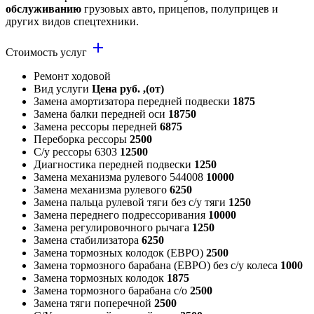
обслуживанию
грузовых авто, прицепов, полуприцев и
других видов спецтехники.
add
Стоимость услуг
Ремонт ходовой
Вид услуги
Цена руб. ,(от)
Замена амортизатора передней подвески
1875
Замена балки передней оси
18750
Замена рессоры передней
6875
Переборка рессоры
2500
С/у рессоры 6303
12500
Диагностика передней подвески
1250
Замена механизма рулевого 544008
10000
Замена механизма рулевого
6250
Замена пальца рулевой тяги без с/у тяги
1250
Замена переднего подрессоривания
10000
Замена регулировочного рычага
1250
Замена стабилизатора
6250
Замена тормозных колодок (ЕВРО)
2500
Замена тормозного барабана (ЕВРО) без с/у колеса
1000
Замена тормозных колодок
1875
Замена тормозного барабана с/о
2500
Замена тяги поперечной
2500