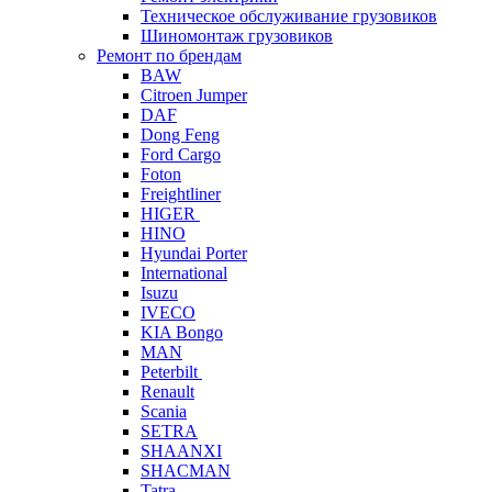
Техническое обслуживание грузовиков
Шиномонтаж грузовиков
Ремонт по брендам
BAW
Citroen Jumper
DAF
Dong Feng
Ford Cargo
Foton
Freightliner
HIGER
HINO
Hyundai Porter
International
Isuzu
IVECO
KIA Bongo
MAN
Peterbilt
Renault
Scania
SETRA
SHAANXI
SHACMAN
Tatra