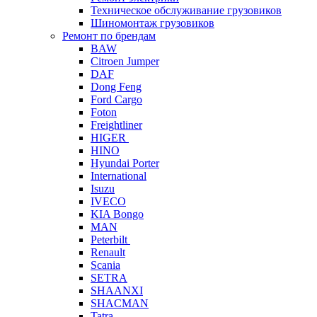
Техническое обслуживание грузовиков
Шиномонтаж грузовиков
Ремонт по брендам
BAW
Citroen Jumper
DAF
Dong Feng
Ford Cargo
Foton
Freightliner
HIGER
HINO
Hyundai Porter
International
Isuzu
IVECO
KIA Bongo
MAN
Peterbilt
Renault
Scania
SETRA
SHAANXI
SHACMAN
Tatra