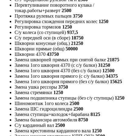
Перевтуливание поворотного кулака /
токар.работы+разверт
2500
Протяжка рулевых пальцев
3750
Регулировка схождения передних колес
1250
Регулировка тормозов
1250
С/у колеса (со ступицей)
937,5
С/у передней оси (в сборе)
18750
Шкворни конусные (общ.)
21250
Шкворни прямые (общ)
50000
Шкворни 4370
43750
Замена шкворней прямых при снятой балке
21875
Замена 1ого шкворня 4370 (с с/у балки)
31250
Замена 1ого шкворня 4370 (без с/у балки)
12500
Замена 1ого шкворня прямого (с с/у балки)
34375
Замена 1ого шкворня прямого (без с/у балки)
15625
Змена ушка рессоры
3750
Замена стремянки
1250
Замена подшипника ступицы (без с/у ступицы)
1250
Шиномонтаж 1ого колеса
2500
Замена ШС гидроцилиндра
2500
Замена ступицы+колодок+барабана
8125
Замена балансира автомобиля
8750
С/у карданный вал
2500
Замена крестовины карданного вала
1250