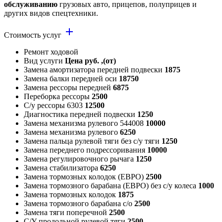
обслуживанию
грузовых авто, прицепов, полуприцев и
других видов спецтехники.
add
Стоимость услуг
Ремонт ходовой
Вид услуги
Цена руб. ,(от)
Замена амортизатора передней подвески
1875
Замена балки передней оси
18750
Замена рессоры передней
6875
Переборка рессоры
2500
С/у рессоры 6303
12500
Диагностика передней подвески
1250
Замена механизма рулевого 544008
10000
Замена механизма рулевого
6250
Замена пальца рулевой тяги без с/у тяги
1250
Замена переднего подрессоривания
10000
Замена регулировочного рычага
1250
Замена стабилизатора
6250
Замена тормозных колодок (ЕВРО)
2500
Замена тормозного барабана (ЕВРО) без с/у колеса
1000
Замена тормозных колодок
1875
Замена тормозного барабана с/о
2500
Замена тяги поперечной
2500
С/У продольной рулевой тяги
2500