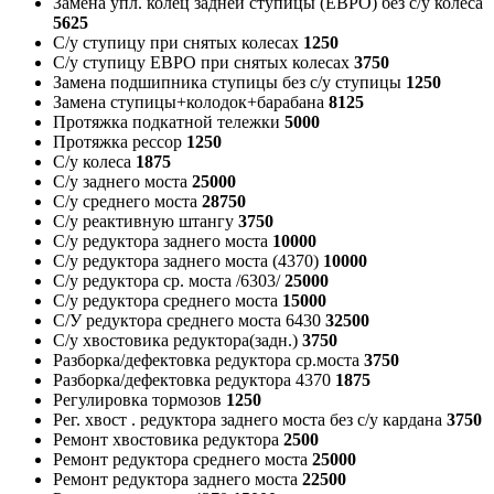
Замена упл. колец задней ступицы (ЕВРО) без с/у колеса
5625
С/у ступицу при снятых колесах
1250
С/у ступицу ЕВРО при снятых колесах
3750
Замена подшипника ступицы без с/у ступицы
1250
Замена ступицы+колодок+барабана
8125
Протяжка подкатной тележки
5000
Протяжка рессор
1250
С/у колеса
1875
С/у заднего моста
25000
С/у среднего моста
28750
С/у реактивную штангу
3750
С/у редуктора заднего моста
10000
С/у редуктора заднего моста (4370)
10000
С/у редуктора ср. моста /6303/
25000
С/у редуктора среднего моста
15000
С/У редуктора среднего моста 6430
32500
С/у хвостовика редуктора(задн.)
3750
Разборка/дефектовка редуктора ср.моста
3750
Разборка/дефектовка редуктора 4370
1875
Регулировка тормозов
1250
Рег. хвост . редуктора заднего моста без с/у кардана
3750
Ремонт хвостовика редуктора
2500
Ремонт редуктора среднего моста
25000
Ремонт редуктора заднего моста
22500