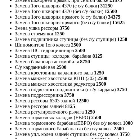
Замена шкворней прямых при снятой балке
21875
Замена 1ого шкворня 4370 (с с/у балки)
31250
Замена 1ого шкворня 4370 (без с/у балки)
12500
Замена 1ого шкворня прямого (с с/у балки)
34375
Замена 1ого шкворня прямого (без с/у балки)
15625
Змена ушка рессоры
3750
Замена стремянки
1250
Замена подшипника ступицы (без с/у ступицы)
1250
Шиномонтаж 1ого колеса
2500
Замена ШС гидроцилиндра
2500
Замена ступицы+колодок+барабана
8125
Замена балансира автомобиля
8750
С/у карданный вал
2500
Замена крестовины карданного вала
1250
Замена манжет хвостовика КПП (202)
2500
Замена манжет хвостовика редуктора
2500
Замена подвесного подшипника (с с/у кардана)
3750
Замена подрессорника
3750
Замена рессоры 6303 задней
12500
Замена рессоры задней
8125
Замена регулировочного рычага
1250
Замена тормозных колодок (ЕВРО)
2500
Замена тормозного барабана(ЕВРО) без с/у колеса
1000
Замена тормозного барабана с/о без с/у колеса
2500
Замена упл. колец задней ступицы без с/у колеса
3750