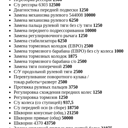
С/у рессоры 6303
12500
Диагностика передней подвески
1250
Замена механизма рулевого 544008
10000
Замена механизма рулевого
6250
Замена пальца рулевой тяги без с/у тяги
1250
Замена переднего подрессоривания
10000
Замена регулировочного рычага
1250
Замена стабилизатора
6250
Замена тормозных колодок (ЕВРО)
2500
Замена тормозного барабана (ЕВРО) без с/у колеса
1000
Замена тормозных колодок
1875
Замена тормозного барабана с/о
2500
Замена тяги поперечной
2500
С/У продольной рулевой тяги
2500
Перевтуливание поворотного кулака /
токар.работы+разверт
2500
Протяжка рулевых пальцев
3750
Регулировка схождения передних колес
1250
Регулировка тормозов
1250
С/у колеса (со ступицей)
937,5
С/у передней оси (в сборе)
18750
Шкворни конусные (общ.)
21250
Шкворни прямые (общ)
50000
Шкворни 4370
43750