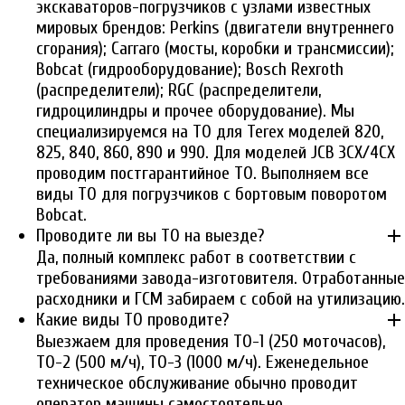
экскаваторов-погрузчиков с узлами известных
мировых брендов: Perkins (двигатели внутреннего
сгорания); Carraro (мосты, коробки и трансмиссии);
Bobcat (гидрооборудование); Bosch Rexroth
(распределители); RGC (распределители,
гидроцилиндры и прочее оборудование). Мы
специализируемся на ТО для Terex моделей 820,
825, 840, 860, 890 и 990. Для моделей JCB 3CX/4CX
проводим постгарантийное ТО. Выполняем все
виды ТО для погрузчиков с бортовым поворотом
Bobcat.
add
Проводите ли вы ТО на выезде?
Да, полный комплекс работ в соответствии с
требованиями завода-изготовителя. Отработанные
расходники и ГСМ забираем с собой на утилизацию.
add
Какие виды ТО проводите?
Выезжаем для проведения ТО-1 (250 моточасов),
ТО-2 (500 м/ч), ТО-3 (1000 м/ч). Еженедельное
техническое обслуживание обычно проводит
оператор машины самостоятельно.