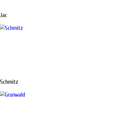
Jac
Ремонтируем все виды техники «под ключ»
РЕМОНТ
ТОПЛИВНОЙ
Schmitz
АППАРАТУРЫ
В САНКТ-