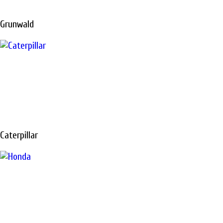
ПЕТЕРБУРГЕ
Grunwald
Диагностика, ТО
и
ремонт
спецтехники в
Санкт-Петербурге
Caterpillar
Не откладывайте
ремонт, техника
должна работать и
приносить вам
доход
ПОДРОБНЕЕ