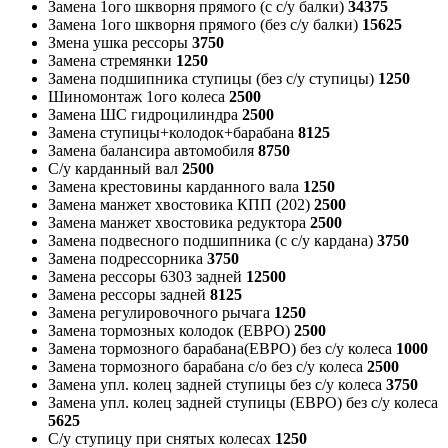
Замена 1ого шкворня прямого (с с/у балки)
34375
Замена 1ого шкворня прямого (без с/у балки)
15625
Змена ушка рессоры
3750
Замена стремянки
1250
Замена подшипника ступицы (без с/у ступицы)
1250
Шиномонтаж 1ого колеса
2500
Замена ШС гидроцилиндра
2500
Замена ступицы+колодок+барабана
8125
Замена балансира автомобиля
8750
С/у карданный вал
2500
Замена крестовины карданного вала
1250
Замена манжет хвостовика КПП (202)
2500
Замена манжет хвостовика редуктора
2500
Замена подвесного подшипника (с с/у кардана)
3750
Замена подрессорника
3750
Замена рессоры 6303 задней
12500
Замена рессоры задней
8125
Замена регулировочного рычага
1250
Замена тормозных колодок (ЕВРО)
2500
Замена тормозного барабана(ЕВРО) без с/у колеса
1000
Замена тормозного барабана с/о без с/у колеса
2500
Замена упл. колец задней ступицы без с/у колеса
3750
Замена упл. колец задней ступицы (ЕВРО) без с/у колеса
5625
С/у ступицу при снятых колесах
1250