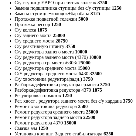
С/у ступицу ЕВРО при снятых колесах
3750
Замена подшипника ступицы без с/у ступицы
1250
Замена ступицы+колодок+барабана
8125
Протяжка подкатной тележки
5000
Протяжка рессор
1250
С/у колеса
1875
С/у заднего моста
25000
С/у среднего моста
28750
С/у реактивную штангу
3750
С/у редуктора заднего моста
10000
С/у редуктора заднего моста (4370)
10000
С/у редуктора ср. моста /6303/
25000
С/у редуктора среднего моста
15000
С/У редуктора среднего моста 6430
32500
С/у хвостовика редуктора(задн.)
3750
Разборка/дефектовка редуктора ср.моста
3750
Разборка/дефектовка редуктора 4370
1875
Регулировка тормозов
1250
Рег. хвост . редуктора заднего моста без с/у кардана
3750
Ремонт хвостовика редуктора
2500
Ремонт редуктора среднего моста
25000
Ремонт редуктора заднего моста
22500
Ремонт редуктора 4370
15000
Смазка а/м
1250
Установка кроншт. Заднего стабилизатора
6250