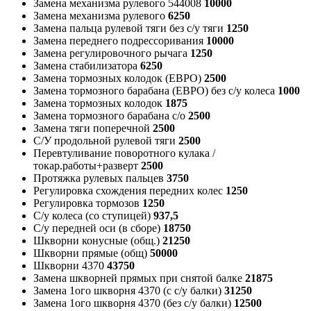
Замена механизма рулевого 544008
10000
Замена механизма рулевого
6250
Замена пальца рулевой тяги без с/у тяги
1250
Замена переднего подрессоривания
10000
Замена регулировочного рычага
1250
Замена стабилизатора
6250
Замена тормозных колодок (ЕВРО)
2500
Замена тормозного барабана (ЕВРО) без с/у колеса
1000
Замена тормозных колодок
1875
Замена тормозного барабана с/о
2500
Замена тяги поперечной
2500
С/У продольной рулевой тяги
2500
Перевтуливание поворотного кулака /
токар.работы+разверт
2500
Протяжка рулевых пальцев
3750
Регулировка схождения передних колес
1250
Регулировка тормозов
1250
С/у колеса (со ступицей)
937,5
С/у передней оси (в сборе)
18750
Шкворни конусные (общ.)
21250
Шкворни прямые (общ)
50000
Шкворни 4370
43750
Замена шкворней прямых при снятой балке
21875
Замена 1ого шкворня 4370 (с с/у балки)
31250
Замена 1ого шкворня 4370 (без с/у балки)
12500