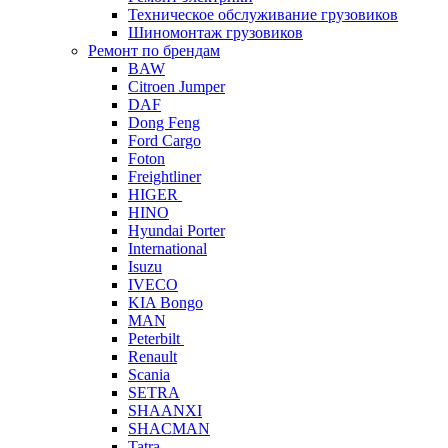
Техническое обслуживание грузовиков
Шиномонтаж грузовиков
Ремонт по брендам
BAW
Citroen Jumper
DAF
Dong Feng
Ford Cargo
Foton
Freightliner
HIGER
HINO
Hyundai Porter
International
Isuzu
IVECO
KIA Bongo
MAN
Peterbilt
Renault
Scania
SETRA
SHAANXI
SHACMAN
Tatra