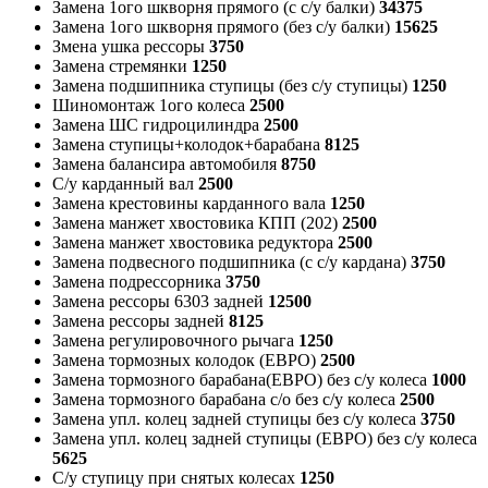
Замена 1ого шкворня прямого (с с/у балки)
34375
Замена 1ого шкворня прямого (без с/у балки)
15625
Змена ушка рессоры
3750
Замена стремянки
1250
Замена подшипника ступицы (без с/у ступицы)
1250
Шиномонтаж 1ого колеса
2500
Замена ШС гидроцилиндра
2500
Замена ступицы+колодок+барабана
8125
Замена балансира автомобиля
8750
С/у карданный вал
2500
Замена крестовины карданного вала
1250
Замена манжет хвостовика КПП (202)
2500
Замена манжет хвостовика редуктора
2500
Замена подвесного подшипника (с с/у кардана)
3750
Замена подрессорника
3750
Замена рессоры 6303 задней
12500
Замена рессоры задней
8125
Замена регулировочного рычага
1250
Замена тормозных колодок (ЕВРО)
2500
Замена тормозного барабана(ЕВРО) без с/у колеса
1000
Замена тормозного барабана с/о без с/у колеса
2500
Замена упл. колец задней ступицы без с/у колеса
3750
Замена упл. колец задней ступицы (ЕВРО) без с/у колеса
5625
С/у ступицу при снятых колесах
1250