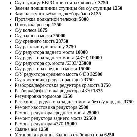
С/у ступицу ЕВРО при снятых колесах
3750
Замена подшипника ступицы без с/у ступицы
1250
Замена ступицы+колодок+барабана
8125
Протяжка подкатной тележки
5000
Протяжка рессор
1250
С/у колеса
1875
С/у заднего моста
25000
С/у среднего моста
28750
С/у реактивную штангу
3750
С/у редуктора заднего моста
10000
С/у редуктора заднего моста (4370)
10000
С/у редуктора ср. моста /6303/
25000
С/у редуктора среднего моста
15000
С/У редуктора среднего моста 6430
32500
С/у хвостовика редуктора(задн.)
3750
Разборка/дефектовка редуктора ср.моста
3750
Разборка/дефектовка редуктора 4370
1875
Регулировка тормозов
1250
Рег. хвост . редуктора заднего моста без с/у кардана
3750
Ремонт хвостовика редуктора
2500
Ремонт редуктора среднего моста
25000
Ремонт редуктора заднего моста
22500
Ремонт редуктора 4370
15000
Смазка а/м
1250
Установка кроншт. Заднего стабилизатора
6250