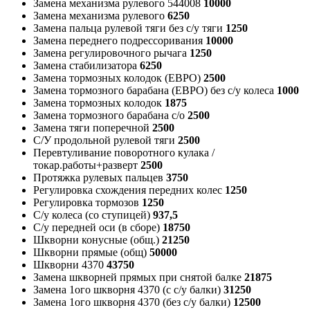
Замена механизма рулевого 544008
10000
Замена механизма рулевого
6250
Замена пальца рулевой тяги без с/у тяги
1250
Замена переднего подрессоривания
10000
Замена регулировочного рычага
1250
Замена стабилизатора
6250
Замена тормозных колодок (ЕВРО)
2500
Замена тормозного барабана (ЕВРО) без с/у колеса
1000
Замена тормозных колодок
1875
Замена тормозного барабана с/о
2500
Замена тяги поперечной
2500
С/У продольной рулевой тяги
2500
Перевтуливание поворотного кулака /
токар.работы+разверт
2500
Протяжка рулевых пальцев
3750
Регулировка схождения передних колес
1250
Регулировка тормозов
1250
С/у колеса (со ступицей)
937,5
С/у передней оси (в сборе)
18750
Шкворни конусные (общ.)
21250
Шкворни прямые (общ)
50000
Шкворни 4370
43750
Замена шкворней прямых при снятой балке
21875
Замена 1ого шкворня 4370 (с с/у балки)
31250
Замена 1ого шкворня 4370 (без с/у балки)
12500