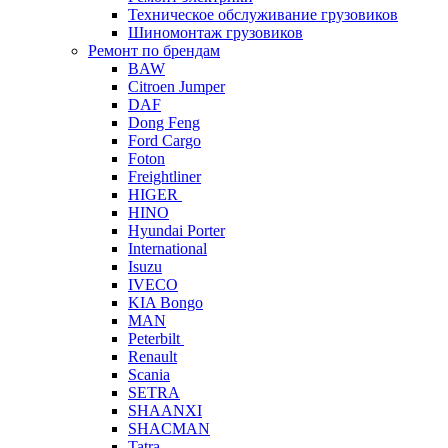
Техническое обслуживание грузовиков
Шиномонтаж грузовиков
Ремонт по брендам
BAW
Citroen Jumper
DAF
Dong Feng
Ford Cargo
Foton
Freightliner
HIGER
HINO
Hyundai Porter
International
Isuzu
IVECO
KIA Bongo
MAN
Peterbilt
Renault
Scania
SETRA
SHAANXI
SHACMAN
Tatra