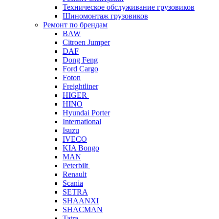
Техническое обслуживание грузовиков
Шиномонтаж грузовиков
Ремонт по брендам
BAW
Citroen Jumper
DAF
Dong Feng
Ford Cargo
Foton
Freightliner
HIGER
HINO
Hyundai Porter
International
Isuzu
IVECO
KIA Bongo
MAN
Peterbilt
Renault
Scania
SETRA
SHAANXI
SHACMAN
Tatra