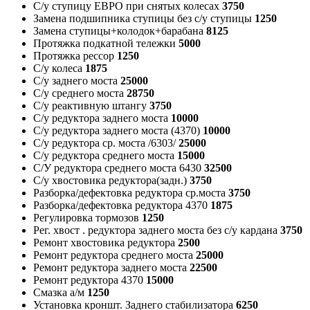
С/у ступицу ЕВРО при снятых колесах
3750
Замена подшипника ступицы без с/у ступицы
1250
Замена ступицы+колодок+барабана
8125
Протяжка подкатной тележки
5000
Протяжка рессор
1250
С/у колеса
1875
С/у заднего моста
25000
С/у среднего моста
28750
С/у реактивную штангу
3750
С/у редуктора заднего моста
10000
С/у редуктора заднего моста (4370)
10000
С/у редуктора ср. моста /6303/
25000
С/у редуктора среднего моста
15000
С/У редуктора среднего моста 6430
32500
С/у хвостовика редуктора(задн.)
3750
Разборка/дефектовка редуктора ср.моста
3750
Разборка/дефектовка редуктора 4370
1875
Регулировка тормозов
1250
Рег. хвост . редуктора заднего моста без с/у кардана
3750
Ремонт хвостовика редуктора
2500
Ремонт редуктора среднего моста
25000
Ремонт редуктора заднего моста
22500
Ремонт редуктора 4370
15000
Смазка а/м
1250
Установка кроншт. Заднего стабилизатора
6250