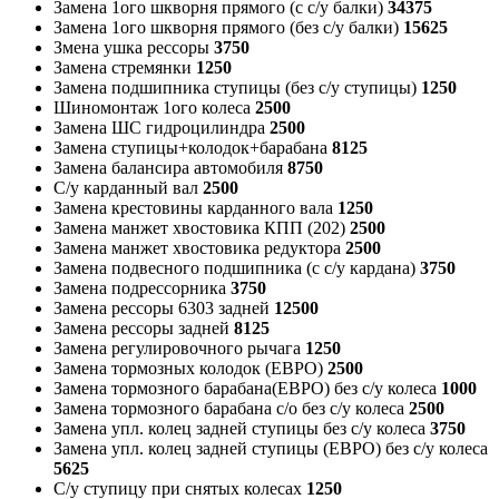
Замена 1ого шкворня прямого (с с/у балки)
34375
Замена 1ого шкворня прямого (без с/у балки)
15625
Змена ушка рессоры
3750
Замена стремянки
1250
Замена подшипника ступицы (без с/у ступицы)
1250
Шиномонтаж 1ого колеса
2500
Замена ШС гидроцилиндра
2500
Замена ступицы+колодок+барабана
8125
Замена балансира автомобиля
8750
С/у карданный вал
2500
Замена крестовины карданного вала
1250
Замена манжет хвостовика КПП (202)
2500
Замена манжет хвостовика редуктора
2500
Замена подвесного подшипника (с с/у кардана)
3750
Замена подрессорника
3750
Замена рессоры 6303 задней
12500
Замена рессоры задней
8125
Замена регулировочного рычага
1250
Замена тормозных колодок (ЕВРО)
2500
Замена тормозного барабана(ЕВРО) без с/у колеса
1000
Замена тормозного барабана с/о без с/у колеса
2500
Замена упл. колец задней ступицы без с/у колеса
3750
Замена упл. колец задней ступицы (ЕВРО) без с/у колеса
5625
С/у ступицу при снятых колесах
1250