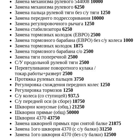
Замена механизма рулевого 544008
10000
Замена механизма рулевого
6250
Замена пальца рулевой тяги без с/у тяги
1250
Замена переднего подрессоривания
10000
Замена регулировочного рычага
1250
Замена стабилизатора
6250
Замена тормозных колодок (ЕВРО)
2500
Замена тормозного барабана (ЕВРО) без с/у колеса
1000
Замена тормозных колодок
1875
Замена тормозного барабана с/о
2500
Замена тяги поперечной
2500
С/У продольной рулевой тяги
2500
Перевтуливание поворотного кулака /
токар.работы+разверт
2500
Протяжка рулевых пальцев
3750
Регулировка схождения передних колес
1250
Регулировка тормозов
1250
С/у колеса (со ступицей)
937,5
С/у передней оси (в сборе)
18750
Шкворни конусные (общ.)
21250
Шкворни прямые (общ)
50000
Шкворни 4370
43750
Замена шкворней прямых при снятой балке
21875
Замена 1ого шкворня 4370 (с с/у балки)
31250
Замена 1ого шкворня 4370 (без с/у балки)
12500