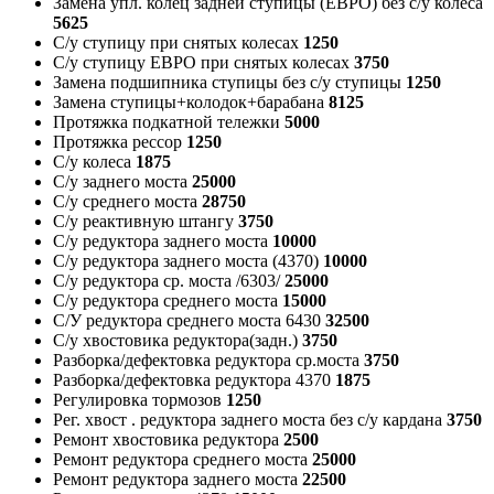
Замена упл. колец задней ступицы (ЕВРО) без с/у колеса
5625
С/у ступицу при снятых колесах
1250
С/у ступицу ЕВРО при снятых колесах
3750
Замена подшипника ступицы без с/у ступицы
1250
Замена ступицы+колодок+барабана
8125
Протяжка подкатной тележки
5000
Протяжка рессор
1250
С/у колеса
1875
С/у заднего моста
25000
С/у среднего моста
28750
С/у реактивную штангу
3750
С/у редуктора заднего моста
10000
С/у редуктора заднего моста (4370)
10000
С/у редуктора ср. моста /6303/
25000
С/у редуктора среднего моста
15000
С/У редуктора среднего моста 6430
32500
С/у хвостовика редуктора(задн.)
3750
Разборка/дефектовка редуктора ср.моста
3750
Разборка/дефектовка редуктора 4370
1875
Регулировка тормозов
1250
Рег. хвост . редуктора заднего моста без с/у кардана
3750
Ремонт хвостовика редуктора
2500
Ремонт редуктора среднего моста
25000
Ремонт редуктора заднего моста
22500