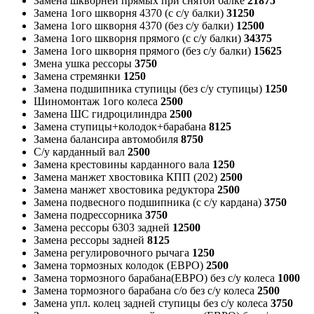
Замена шкворней прямых при снятой балке
21875
Замена 1ого шкворня 4370 (с с/у балки)
31250
Замена 1ого шкворня 4370 (без с/у балки)
12500
Замена 1ого шкворня прямого (с с/у балки)
34375
Замена 1ого шкворня прямого (без с/у балки)
15625
Змена ушка рессоры
3750
Замена стремянки
1250
Замена подшипника ступицы (без с/у ступицы)
1250
Шиномонтаж 1ого колеса
2500
Замена ШС гидроцилиндра
2500
Замена ступицы+колодок+барабана
8125
Замена балансира автомобиля
8750
С/у карданный вал
2500
Замена крестовины карданного вала
1250
Замена манжет хвостовика КПП (202)
2500
Замена манжет хвостовика редуктора
2500
Замена подвесного подшипника (с с/у кардана)
3750
Замена подрессорника
3750
Замена рессоры 6303 задней
12500
Замена рессоры задней
8125
Замена регулировочного рычага
1250
Замена тормозных колодок (ЕВРО)
2500
Замена тормозного барабана(ЕВРО) без с/у колеса
1000
Замена тормозного барабана с/о без с/у колеса
2500
Замена упл. колец задней ступицы без с/у колеса
3750