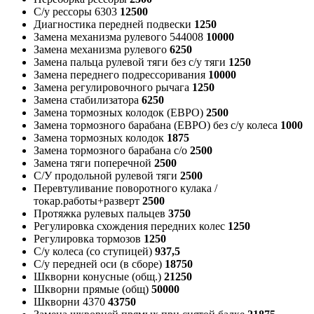
С/у рессоры 6303
12500
Диагностика передней подвески
1250
Замена механизма рулевого 544008
10000
Замена механизма рулевого
6250
Замена пальца рулевой тяги без с/у тяги
1250
Замена переднего подрессоривания
10000
Замена регулировочного рычага
1250
Замена стабилизатора
6250
Замена тормозных колодок (ЕВРО)
2500
Замена тормозного барабана (ЕВРО) без с/у колеса
1000
Замена тормозных колодок
1875
Замена тормозного барабана с/о
2500
Замена тяги поперечной
2500
С/У продольной рулевой тяги
2500
Перевтуливание поворотного кулака /
токар.работы+разверт
2500
Протяжка рулевых пальцев
3750
Регулировка схождения передних колес
1250
Регулировка тормозов
1250
С/у колеса (со ступицей)
937,5
С/у передней оси (в сборе)
18750
Шкворни конусные (общ.)
21250
Шкворни прямые (общ)
50000
Шкворни 4370
43750