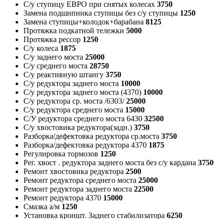
С/у ступицу ЕВРО при снятых колесах
3750
Замена подшипника ступицы без с/у ступицы
1250
Замена ступицы+колодок+барабана
8125
Протяжка подкатной тележки
5000
Протяжка рессор
1250
С/у колеса
1875
С/у заднего моста
25000
С/у среднего моста
28750
С/у реактивную штангу
3750
С/у редуктора заднего моста
10000
С/у редуктора заднего моста (4370)
10000
С/у редуктора ср. моста /6303/
25000
С/у редуктора среднего моста
15000
С/У редуктора среднего моста 6430
32500
С/у хвостовика редуктора(задн.)
3750
Разборка/дефектовка редуктора ср.моста
3750
Разборка/дефектовка редуктора 4370
1875
Регулировка тормозов
1250
Рег. хвост . редуктора заднего моста без с/у кардана
3750
Ремонт хвостовика редуктора
2500
Ремонт редуктора среднего моста
25000
Ремонт редуктора заднего моста
22500
Ремонт редуктора 4370
15000
Смазка а/м
1250
Установка кроншт. Заднего стабилизатора
6250