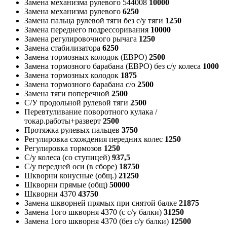
Замена механизма рулевого 544008
10000
Замена механизма рулевого
6250
Замена пальца рулевой тяги без с/у тяги
1250
Замена переднего подрессоривания
10000
Замена регулировочного рычага
1250
Замена стабилизатора
6250
Замена тормозных колодок (ЕВРО)
2500
Замена тормозного барабана (ЕВРО) без с/у колеса
1000
Замена тормозных колодок
1875
Замена тормозного барабана с/о
2500
Замена тяги поперечной
2500
С/У продольной рулевой тяги
2500
Перевтуливание поворотного кулака /
токар.работы+разверт
2500
Протяжка рулевых пальцев
3750
Регулировка схождения передних колес
1250
Регулировка тормозов
1250
С/у колеса (со ступицей)
937,5
С/у передней оси (в сборе)
18750
Шкворни конусные (общ.)
21250
Шкворни прямые (общ)
50000
Шкворни 4370
43750
Замена шкворней прямых при снятой балке
21875
Замена 1ого шкворня 4370 (с с/у балки)
31250
Замена 1ого шкворня 4370 (без с/у балки)
12500