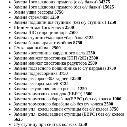
Замена 1ого шкворня прямого (с с/у балки)
34375
Замена 1ого шкворня прямого (без с/у балки)
15625
Змена ушка рессоры
3750
Замена стремянки
1250
Замена подшипника ступицы (без с/у ступицы)
1250
Шиномонтаж 1ого колеса
2500
Замена ШС гидроцилиндра
2500
Замена ступицы+колодок+барабана
8125
Замена балансира автомобиля
8750
С/у карданный вал
2500
Замена крестовины карданного вала
1250
Замена манжет хвостовика КПП (202)
2500
Замена манжет хвостовика редуктора
2500
Замена подвесного подшипника (с с/у кардана)
3750
Замена подрессорника
3750
Замена рессоры 6303 задней
12500
Замена рессоры задней
8125
Замена регулировочного рычага
1250
Замена тормозных колодок (ЕВРО)
2500
Замена тормозного барабана(ЕВРО) без с/у колеса
1000
Замена тормозного барабана с/о без с/у колеса
2500
Замена упл. колец задней ступицы без с/у колеса
3750
Замена упл. колец задней ступицы (ЕВРО) без с/у колеса
5625
С/у ступицу при снятых колесах
1250