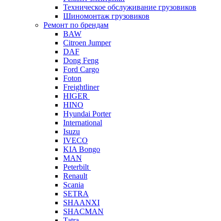
Техническое обслуживание грузовиков
Шиномонтаж грузовиков
Ремонт по брендам
BAW
Citroen Jumper
DAF
Dong Feng
Ford Cargo
Foton
Freightliner
HIGER
HINO
Hyundai Porter
International
Isuzu
IVECO
KIA Bongo
MAN
Peterbilt
Renault
Scania
SETRA
SHAANXI
SHACMAN
Tatra