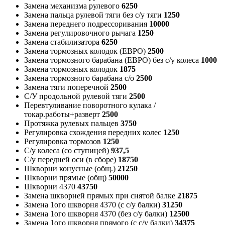
Замена механизма рулевого
6250
Замена пальца рулевой тяги без с/у тяги
1250
Замена переднего подрессоривания
10000
Замена регулировочного рычага
1250
Замена стабилизатора
6250
Замена тормозных колодок (ЕВРО)
2500
Замена тормозного барабана (ЕВРО) без с/у колеса
1000
Замена тормозных колодок
1875
Замена тормозного барабана с/о
2500
Замена тяги поперечной
2500
С/У продольной рулевой тяги
2500
Перевтуливание поворотного кулака /
токар.работы+разверт
2500
Протяжка рулевых пальцев
3750
Регулировка схождения передних колес
1250
Регулировка тормозов
1250
С/у колеса (со ступицей)
937,5
С/у передней оси (в сборе)
18750
Шкворни конусные (общ.)
21250
Шкворни прямые (общ)
50000
Шкворни 4370
43750
Замена шкворней прямых при снятой балке
21875
Замена 1ого шкворня 4370 (с с/у балки)
31250
Замена 1ого шкворня 4370 (без с/у балки)
12500
Замена 1ого шкворня прямого (с с/у балки)
34375