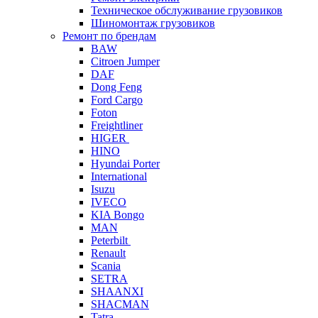
Техническое обслуживание грузовиков
Шиномонтаж грузовиков
Ремонт по брендам
BAW
Citroen Jumper
DAF
Dong Feng
Ford Cargo
Foton
Freightliner
HIGER
HINO
Hyundai Porter
International
Isuzu
IVECO
KIA Bongo
MAN
Peterbilt
Renault
Scania
SETRA
SHAANXI
SHACMAN
Tatra