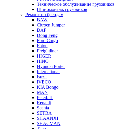
Техническое обслуживание грузовиков
Шиномонтаж грузовиков
Ремонт по брендам
BAW
Citroen Jumper
DAF
Dong Feng
Ford Cargo
Foton
Freightliner
HIGER
HINO
Hyundai Porter
International
Isuzu
IVECO
KIA Bongo
MAN
Peterbilt
Renault
Scania
SETRA
SHAANXI
SHACMAN
Tatra