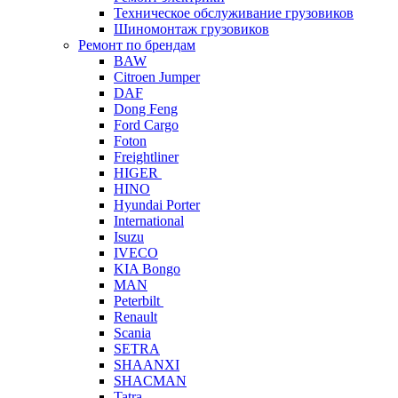
Техническое обслуживание грузовиков
Шиномонтаж грузовиков
Ремонт по брендам
BAW
Citroen Jumper
DAF
Dong Feng
Ford Cargo
Foton
Freightliner
HIGER
HINO
Hyundai Porter
International
Isuzu
IVECO
KIA Bongo
MAN
Peterbilt
Renault
Scania
SETRA
SHAANXI
SHACMAN
Tatra