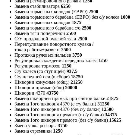
Замена регулировочного рычага
1250
Замена стабилизатора
6250
Замена тормозных колодок (ЕВРО)
2500
Замена тормозного барабана (ЕВРО) без с/у колеса
1000
Замена тормозных колодок
1875
Замена тормозного барабана с/о
2500
Замена тяги поперечной
2500
С/У продольной рулевой тяги
2500
Перевтуливание поворотного кулака /
токар.работы+разверт
2500
Протяжка рулевых пальцев
3750
Регулировка схождения передних колес
1250
Регулировка тормозов
1250
С/у колеса (со ступицей)
937,5
С/у передней оси (в сборе)
18750
Шкворни конусные (общ.)
21250
Шкворни прямые (общ)
50000
Шкворни 4370
43750
Замена шкворней прямых при снятой балке
21875
Замена 1ого шкворня 4370 (с с/у балки)
31250
Замена 1ого шкворня 4370 (без с/у балки)
12500
Замена 1ого шкворня прямого (с с/у балки)
34375
Замена 1ого шкворня прямого (без с/у балки)
15625
Змена ушка рессоры
3750
Замена стремянки
1250