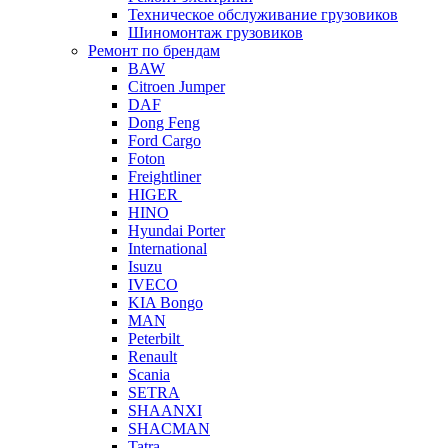
Техническое обслуживание грузовиков
Шиномонтаж грузовиков
Ремонт по брендам
BAW
Citroen Jumper
DAF
Dong Feng
Ford Cargo
Foton
Freightliner
HIGER
HINO
Hyundai Porter
International
Isuzu
IVECO
KIA Bongo
MAN
Peterbilt
Renault
Scania
SETRA
SHAANXI
SHACMAN
Tatra