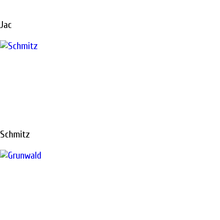
Jac
Ремонтируем все виды техники «под ключ»
РЕМОНТ
ТОПЛИВНОЙ
Schmitz
АППАРАТУРЫ
В САНКТ-