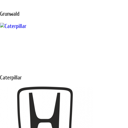
ПЕТЕРБУРГЕ
Grunwald
Диагностика, ТО
и
ремонт
спецтехники в
Санкт-Петербурге
Caterpillar
Не откладывайте
ремонт, техника
должна работать и
приносить вам
доход
ПОДРОБНЕЕ