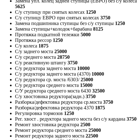
Замена упл. колец задней ступицы (ЕВРО) без с/у колеса
5625
С/у ступицу при снятых колесах
1250
С/у ступицу ЕВРО при снятых колесах
3750
Замена подшипника ступицы без с/у ступицы
1250
Замена ступицы+колодок+барабана
8125
Протяжка подкатной тележки
5000
Протяжка рессор
1250
С/у колеса
1875
С/у заднего моста
25000
С/у среднего моста
28750
С/у реактивную штангу
3750
С/у редуктора заднего моста
10000
С/у редуктора заднего моста (4370)
10000
С/у редуктора ср. моста /6303/
25000
С/у редуктора среднего моста
15000
С/У редуктора среднего моста 6430
32500
С/у хвостовика редуктора(задн.)
3750
Разборка/дефектовка редуктора ср.моста
3750
Разборка/дефектовка редуктора 4370
1875
Регулировка тормозов
1250
Рег. хвост . редуктора заднего моста без с/у кардана
3750
Ремонт хвостовика редуктора
2500
Ремонт редуктора среднего моста
25000
Ремонт редуктора заднего моста
22500