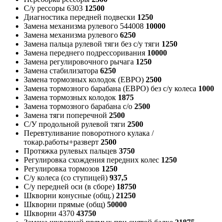
С/у рессоры 6303
12500
Диагностика передней подвески
1250
Замена механизма рулевого 544008
10000
Замена механизма рулевого
6250
Замена пальца рулевой тяги без с/у тяги
1250
Замена переднего подрессоривания
10000
Замена регулировочного рычага
1250
Замена стабилизатора
6250
Замена тормозных колодок (ЕВРО)
2500
Замена тормозного барабана (ЕВРО) без с/у колеса
1000
Замена тормозных колодок
1875
Замена тормозного барабана с/о
2500
Замена тяги поперечной
2500
С/У продольной рулевой тяги
2500
Перевтуливание поворотного кулака /
токар.работы+разверт
2500
Протяжка рулевых пальцев
3750
Регулировка схождения передних колес
1250
Регулировка тормозов
1250
С/у колеса (со ступицей)
937,5
С/у передней оси (в сборе)
18750
Шкворни конусные (общ.)
21250
Шкворни прямые (общ)
50000
Шкворни 4370
43750