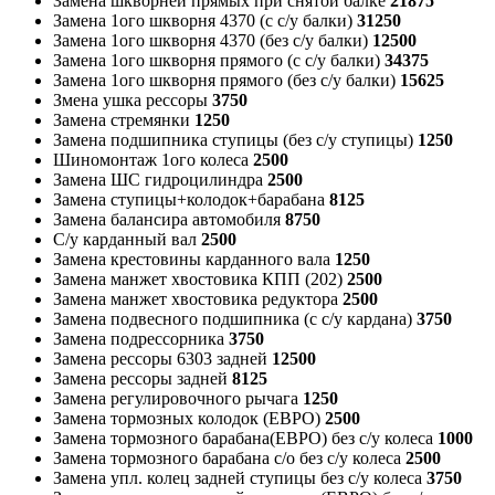
Замена шкворней прямых при снятой балке
21875
Замена 1ого шкворня 4370 (с с/у балки)
31250
Замена 1ого шкворня 4370 (без с/у балки)
12500
Замена 1ого шкворня прямого (с с/у балки)
34375
Замена 1ого шкворня прямого (без с/у балки)
15625
Змена ушка рессоры
3750
Замена стремянки
1250
Замена подшипника ступицы (без с/у ступицы)
1250
Шиномонтаж 1ого колеса
2500
Замена ШС гидроцилиндра
2500
Замена ступицы+колодок+барабана
8125
Замена балансира автомобиля
8750
С/у карданный вал
2500
Замена крестовины карданного вала
1250
Замена манжет хвостовика КПП (202)
2500
Замена манжет хвостовика редуктора
2500
Замена подвесного подшипника (с с/у кардана)
3750
Замена подрессорника
3750
Замена рессоры 6303 задней
12500
Замена рессоры задней
8125
Замена регулировочного рычага
1250
Замена тормозных колодок (ЕВРО)
2500
Замена тормозного барабана(ЕВРО) без с/у колеса
1000
Замена тормозного барабана с/о без с/у колеса
2500
Замена упл. колец задней ступицы без с/у колеса
3750