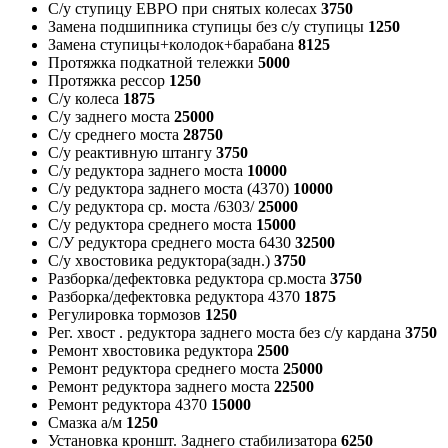
С/у ступицу ЕВРО при снятых колесах
3750
Замена подшипника ступицы без с/у ступицы
1250
Замена ступицы+колодок+барабана
8125
Протяжка подкатной тележки
5000
Протяжка рессор
1250
С/у колеса
1875
С/у заднего моста
25000
С/у среднего моста
28750
С/у реактивную штангу
3750
С/у редуктора заднего моста
10000
С/у редуктора заднего моста (4370)
10000
С/у редуктора ср. моста /6303/
25000
С/у редуктора среднего моста
15000
С/У редуктора среднего моста 6430
32500
С/у хвостовика редуктора(задн.)
3750
Разборка/дефектовка редуктора ср.моста
3750
Разборка/дефектовка редуктора 4370
1875
Регулировка тормозов
1250
Рег. хвост . редуктора заднего моста без с/у кардана
3750
Ремонт хвостовика редуктора
2500
Ремонт редуктора среднего моста
25000
Ремонт редуктора заднего моста
22500
Ремонт редуктора 4370
15000
Смазка а/м
1250
Установка кроншт. Заднего стабилизатора
6250