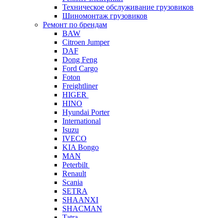
Техническое обслуживание грузовиков
Шиномонтаж грузовиков
Ремонт по брендам
BAW
Citroen Jumper
DAF
Dong Feng
Ford Cargo
Foton
Freightliner
HIGER
HINO
Hyundai Porter
International
Isuzu
IVECO
KIA Bongo
MAN
Peterbilt
Renault
Scania
SETRA
SHAANXI
SHACMAN
Tatra