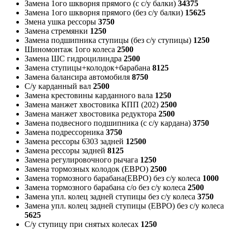
Замена 1ого шкворня прямого (с с/у балки)
34375
Замена 1ого шкворня прямого (без с/у балки)
15625
Змена ушка рессоры
3750
Замена стремянки
1250
Замена подшипника ступицы (без с/у ступицы)
1250
Шиномонтаж 1ого колеса
2500
Замена ШС гидроцилиндра
2500
Замена ступицы+колодок+барабана
8125
Замена балансира автомобиля
8750
С/у карданный вал
2500
Замена крестовины карданного вала
1250
Замена манжет хвостовика КПП (202)
2500
Замена манжет хвостовика редуктора
2500
Замена подвесного подшипника (с с/у кардана)
3750
Замена подрессорника
3750
Замена рессоры 6303 задней
12500
Замена рессоры задней
8125
Замена регулировочного рычага
1250
Замена тормозных колодок (ЕВРО)
2500
Замена тормозного барабана(ЕВРО) без с/у колеса
1000
Замена тормозного барабана с/о без с/у колеса
2500
Замена упл. колец задней ступицы без с/у колеса
3750
Замена упл. колец задней ступицы (ЕВРО) без с/у колеса
5625
С/у ступицу при снятых колесах
1250