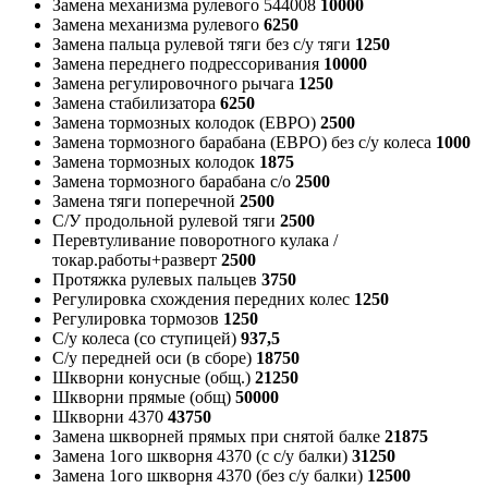
Замена механизма рулевого 544008
10000
Замена механизма рулевого
6250
Замена пальца рулевой тяги без с/у тяги
1250
Замена переднего подрессоривания
10000
Замена регулировочного рычага
1250
Замена стабилизатора
6250
Замена тормозных колодок (ЕВРО)
2500
Замена тормозного барабана (ЕВРО) без с/у колеса
1000
Замена тормозных колодок
1875
Замена тормозного барабана с/о
2500
Замена тяги поперечной
2500
С/У продольной рулевой тяги
2500
Перевтуливание поворотного кулака /
токар.работы+разверт
2500
Протяжка рулевых пальцев
3750
Регулировка схождения передних колес
1250
Регулировка тормозов
1250
С/у колеса (со ступицей)
937,5
С/у передней оси (в сборе)
18750
Шкворни конусные (общ.)
21250
Шкворни прямые (общ)
50000
Шкворни 4370
43750
Замена шкворней прямых при снятой балке
21875
Замена 1ого шкворня 4370 (с с/у балки)
31250
Замена 1ого шкворня 4370 (без с/у балки)
12500