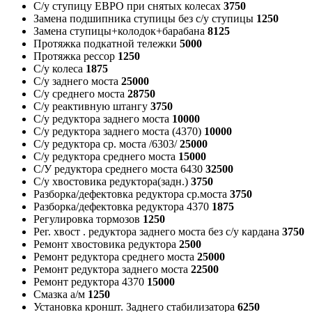
С/у ступицу ЕВРО при снятых колесах
3750
Замена подшипника ступицы без с/у ступицы
1250
Замена ступицы+колодок+барабана
8125
Протяжка подкатной тележки
5000
Протяжка рессор
1250
С/у колеса
1875
С/у заднего моста
25000
С/у среднего моста
28750
С/у реактивную штангу
3750
С/у редуктора заднего моста
10000
С/у редуктора заднего моста (4370)
10000
С/у редуктора ср. моста /6303/
25000
С/у редуктора среднего моста
15000
С/У редуктора среднего моста 6430
32500
С/у хвостовика редуктора(задн.)
3750
Разборка/дефектовка редуктора ср.моста
3750
Разборка/дефектовка редуктора 4370
1875
Регулировка тормозов
1250
Рег. хвост . редуктора заднего моста без с/у кардана
3750
Ремонт хвостовика редуктора
2500
Ремонт редуктора среднего моста
25000
Ремонт редуктора заднего моста
22500
Ремонт редуктора 4370
15000
Смазка а/м
1250
Установка кроншт. Заднего стабилизатора
6250