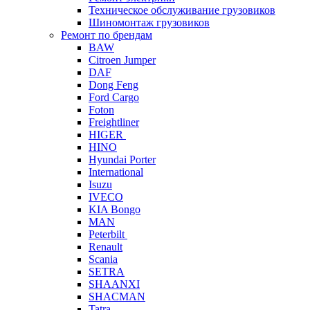
Техническое обслуживание грузовиков
Шиномонтаж грузовиков
Ремонт по брендам
BAW
Citroen Jumper
DAF
Dong Feng
Ford Cargo
Foton
Freightliner
HIGER
HINO
Hyundai Porter
International
Isuzu
IVECO
KIA Bongo
MAN
Peterbilt
Renault
Scania
SETRA
SHAANXI
SHACMAN
Tatra