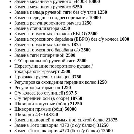
Замена механизма рулевого 544008
10000
Замена механизма рулевого
6250
Замена пальца рулевой тяги без с/у тяги
1250
Замена переднего подрессоривания
10000
Замена регулировочного рычага
1250
Замена стабилизатора
6250
Замена тормозных колодок (ЕВРО)
2500
Замена тормозного барабана (ЕВРО) без с/у колеса
1000
Замена тормозных колодок
1875
Замена тормозного барабана с/о
2500
Замена тяги поперечной
2500
С/У продольной рулевой тяги
2500
Перевтуливание поворотного кулака /
токар.работы+разверт
2500
Протяжка рулевых пальцев
3750
Регулировка схождения передних колес
1250
Регулировка тормозов
1250
С/у колеса (со ступицей)
937,5
С/у передней оси (в сборе)
18750
Шкворни конусные (общ.)
21250
Шкворни прямые (общ)
50000
Шкворни 4370
43750
Замена шкворней прямых при снятой балке
21875
Замена 1ого шкворня 4370 (с с/у балки)
31250
Замена 1ого шкворня 4370 (без с/у балки)
12500