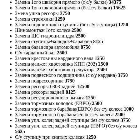
Замена 1ого шкворня прямого (с с/у балки)
34375
Замена 1ого шкворня прямого (без с/у балки)
15625
Змена ушка рессоры
3750
Замена стремянки
1250
Замена подшипника ступицы (без с/у ступицы)
1250
Шиномонтаж 1ого колеса
2500
Замена ШС гидроцилиндра
2500
Замена ступицы+колодок+барабана
8125
Замена балансира автомобиля
8750
С/у карданный вал
2500
Замена крестовины карданного вала
1250
Замена манжет хвостовика КПП (202)
2500
Замена манжет хвостовика редуктора
2500
Замена подвесного подшипника (с с/у кардана)
3750
Замена подрессорника
3750
Замена рессоры 6303 задней
12500
Замена рессоры задней
8125
Замена регулировочного рычага
1250
Замена тормозных колодок (ЕВРО)
2500
Замена тормозного барабана(ЕВРО) без с/у колеса
1000
Замена тормозного барабана с/о без с/у колеса
2500
Замена упл. колец задней ступицы без с/у колеса
3750
Замена упл. колец задней ступицы (ЕВРО) без с/у колеса
5625
С/у ступицу при снятых колесах
1250