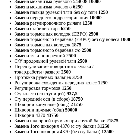
Замена механизма рулевого 544008
10000
Замена механизма рулевого
6250
Замена пальца рулевой тяги без с/у тяги
1250
Замена переднего подрессоривания
10000
Замена регулировочного рычага
1250
Замена стабилизатора
6250
Замена тормозных колодок (ЕВРО)
2500
Замена тормозного барабана (ЕВРО) без с/у колеса
1000
Замена тормозных колодок
1875
Замена тормозного барабана с/о
2500
Замена тяги поперечной
2500
С/У продольной рулевой тяги
2500
Перевтуливание поворотного кулака /
токар.работы+разверт
2500
Протяжка рулевых пальцев
3750
Регулировка схождения передних колес
1250
Регулировка тормозов
1250
С/у колеса (со ступицей)
937,5
С/у передней оси (в сборе)
18750
Шкворни конусные (общ.)
21250
Шкворни прямые (общ)
50000
Шкворни 4370
43750
Замена шкворней прямых при снятой балке
21875
Замена 1ого шкворня 4370 (с с/у балки)
31250
Замена 1ого шкворня 4370 (без с/у балки)
12500