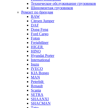
Техническое обслуживание грузовиков
Шиномонтаж грузовиков
Ремонт по брендам
BAW
Citroen Jumper
DAF
Dong Feng
Ford Cargo
Foton
Freightliner
HIGER
HINO
Hyundai Porter
International
Isuzu
IVECO
KIA Bongo
MAN
Peterbilt
Renault
Scania
SETRA
SHAANXI
SHACMAN
Tatra