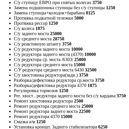
С/у ступицу ЕВРО при снятых колесах
3750
Замена подшипника ступицы без с/у ступицы
1250
Замена ступицы+колодок+барабана
8125
Протяжка подкатной тележки
5000
Протяжка рессор
1250
С/у колеса
1875
С/у заднего моста
25000
С/у среднего моста
28750
С/у реактивную штангу
3750
С/у редуктора заднего моста
10000
С/у редуктора заднего моста (4370)
10000
С/у редуктора ср. моста /6303/
25000
С/у редуктора среднего моста
15000
С/У редуктора среднего моста 6430
32500
С/у хвостовика редуктора(задн.)
3750
Разборка/дефектовка редуктора ср.моста
3750
Разборка/дефектовка редуктора 4370
1875
Регулировка тормозов
1250
Рег. хвост . редуктора заднего моста без с/у кардана
3750
Ремонт хвостовика редуктора
2500
Ремонт редуктора среднего моста
25000
Ремонт редуктора заднего моста
22500
Ремонт редуктора 4370
15000
Смазка а/м
1250
Установка кроншт. Заднего стабилизатора
6250