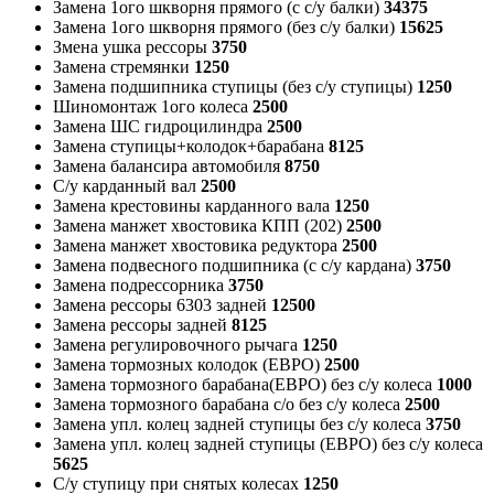
Замена 1ого шкворня прямого (с с/у балки)
34375
Замена 1ого шкворня прямого (без с/у балки)
15625
Змена ушка рессоры
3750
Замена стремянки
1250
Замена подшипника ступицы (без с/у ступицы)
1250
Шиномонтаж 1ого колеса
2500
Замена ШС гидроцилиндра
2500
Замена ступицы+колодок+барабана
8125
Замена балансира автомобиля
8750
С/у карданный вал
2500
Замена крестовины карданного вала
1250
Замена манжет хвостовика КПП (202)
2500
Замена манжет хвостовика редуктора
2500
Замена подвесного подшипника (с с/у кардана)
3750
Замена подрессорника
3750
Замена рессоры 6303 задней
12500
Замена рессоры задней
8125
Замена регулировочного рычага
1250
Замена тормозных колодок (ЕВРО)
2500
Замена тормозного барабана(ЕВРО) без с/у колеса
1000
Замена тормозного барабана с/о без с/у колеса
2500
Замена упл. колец задней ступицы без с/у колеса
3750
Замена упл. колец задней ступицы (ЕВРО) без с/у колеса
5625
С/у ступицу при снятых колесах
1250