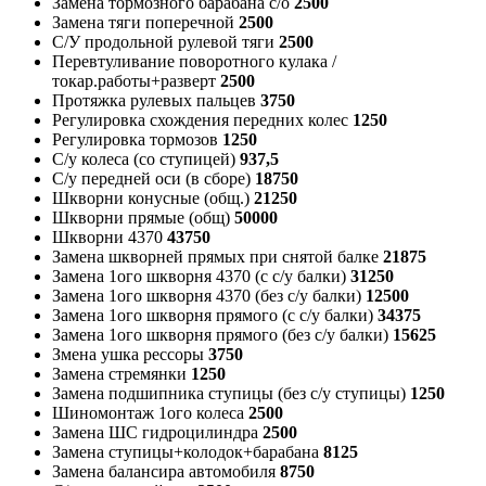
Замена тормозного барабана с/о
2500
Замена тяги поперечной
2500
С/У продольной рулевой тяги
2500
Перевтуливание поворотного кулака /
токар.работы+разверт
2500
Протяжка рулевых пальцев
3750
Регулировка схождения передних колес
1250
Регулировка тормозов
1250
С/у колеса (со ступицей)
937,5
С/у передней оси (в сборе)
18750
Шкворни конусные (общ.)
21250
Шкворни прямые (общ)
50000
Шкворни 4370
43750
Замена шкворней прямых при снятой балке
21875
Замена 1ого шкворня 4370 (с с/у балки)
31250
Замена 1ого шкворня 4370 (без с/у балки)
12500
Замена 1ого шкворня прямого (с с/у балки)
34375
Замена 1ого шкворня прямого (без с/у балки)
15625
Змена ушка рессоры
3750
Замена стремянки
1250
Замена подшипника ступицы (без с/у ступицы)
1250
Шиномонтаж 1ого колеса
2500
Замена ШС гидроцилиндра
2500
Замена ступицы+колодок+барабана
8125
Замена балансира автомобиля
8750