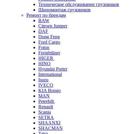
Техническое обслуживание грузовиков
Шиномонтаж грузовиков
Ремонт по брендам
BAW
Citroen Jumper
DAF
Dong Feng
Ford Cargo
Foton
Freightliner
HIGER
HINO
Hyundai Porter
International
Isuzu
IVECO
KIA Bongo
MAN
Peterbilt
Renault
Scania
SETRA
SHAANXI
SHACMAN
Tatra