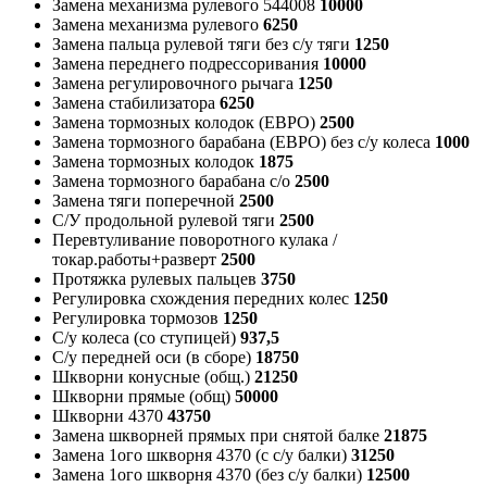
Замена механизма рулевого 544008
10000
Замена механизма рулевого
6250
Замена пальца рулевой тяги без с/у тяги
1250
Замена переднего подрессоривания
10000
Замена регулировочного рычага
1250
Замена стабилизатора
6250
Замена тормозных колодок (ЕВРО)
2500
Замена тормозного барабана (ЕВРО) без с/у колеса
1000
Замена тормозных колодок
1875
Замена тормозного барабана с/о
2500
Замена тяги поперечной
2500
С/У продольной рулевой тяги
2500
Перевтуливание поворотного кулака /
токар.работы+разверт
2500
Протяжка рулевых пальцев
3750
Регулировка схождения передних колес
1250
Регулировка тормозов
1250
С/у колеса (со ступицей)
937,5
С/у передней оси (в сборе)
18750
Шкворни конусные (общ.)
21250
Шкворни прямые (общ)
50000
Шкворни 4370
43750
Замена шкворней прямых при снятой балке
21875
Замена 1ого шкворня 4370 (с с/у балки)
31250
Замена 1ого шкворня 4370 (без с/у балки)
12500