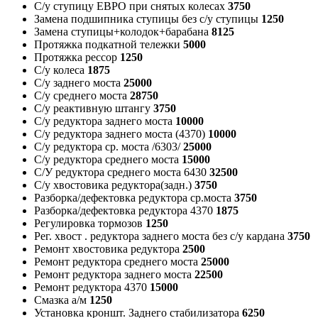
С/у ступицу ЕВРО при снятых колесах
3750
Замена подшипника ступицы без с/у ступицы
1250
Замена ступицы+колодок+барабана
8125
Протяжка подкатной тележки
5000
Протяжка рессор
1250
С/у колеса
1875
С/у заднего моста
25000
С/у среднего моста
28750
С/у реактивную штангу
3750
С/у редуктора заднего моста
10000
С/у редуктора заднего моста (4370)
10000
С/у редуктора ср. моста /6303/
25000
С/у редуктора среднего моста
15000
С/У редуктора среднего моста 6430
32500
С/у хвостовика редуктора(задн.)
3750
Разборка/дефектовка редуктора ср.моста
3750
Разборка/дефектовка редуктора 4370
1875
Регулировка тормозов
1250
Рег. хвост . редуктора заднего моста без с/у кардана
3750
Ремонт хвостовика редуктора
2500
Ремонт редуктора среднего моста
25000
Ремонт редуктора заднего моста
22500
Ремонт редуктора 4370
15000
Смазка а/м
1250
Установка кроншт. Заднего стабилизатора
6250