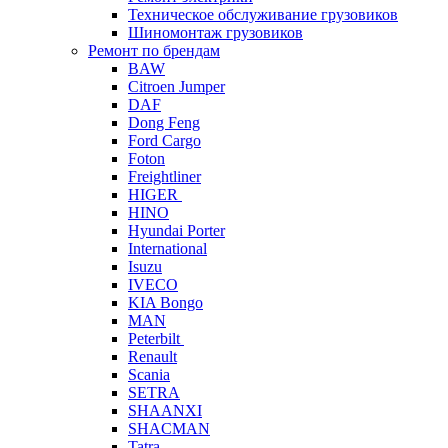
Техническое обслуживание грузовиков
Шиномонтаж грузовиков
Ремонт по брендам
BAW
Citroen Jumper
DAF
Dong Feng
Ford Cargo
Foton
Freightliner
HIGER
HINO
Hyundai Porter
International
Isuzu
IVECO
KIA Bongo
MAN
Peterbilt
Renault
Scania
SETRA
SHAANXI
SHACMAN
Tatra