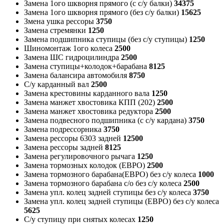
Замена 1ого шкворня прямого (с с/у балки)
34375
Замена 1ого шкворня прямого (без с/у балки)
15625
Змена ушка рессоры
3750
Замена стремянки
1250
Замена подшипника ступицы (без с/у ступицы)
1250
Шиномонтаж 1ого колеса
2500
Замена ШС гидроцилиндра
2500
Замена ступицы+колодок+барабана
8125
Замена балансира автомобиля
8750
С/у карданный вал
2500
Замена крестовины карданного вала
1250
Замена манжет хвостовика КПП (202)
2500
Замена манжет хвостовика редуктора
2500
Замена подвесного подшипника (с с/у кардана)
3750
Замена подрессорника
3750
Замена рессоры 6303 задней
12500
Замена рессоры задней
8125
Замена регулировочного рычага
1250
Замена тормозных колодок (ЕВРО)
2500
Замена тормозного барабана(ЕВРО) без с/у колеса
1000
Замена тормозного барабана с/о без с/у колеса
2500
Замена упл. колец задней ступицы без с/у колеса
3750
Замена упл. колец задней ступицы (ЕВРО) без с/у колеса
5625
С/у ступицу при снятых колесах
1250