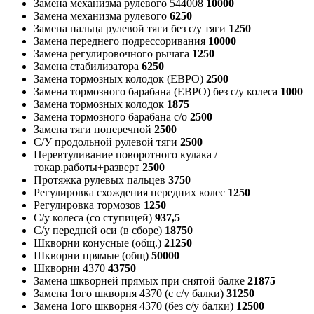
Замена механизма рулевого 544008
10000
Замена механизма рулевого
6250
Замена пальца рулевой тяги без с/у тяги
1250
Замена переднего подрессоривания
10000
Замена регулировочного рычага
1250
Замена стабилизатора
6250
Замена тормозных колодок (ЕВРО)
2500
Замена тормозного барабана (ЕВРО) без с/у колеса
1000
Замена тормозных колодок
1875
Замена тормозного барабана с/о
2500
Замена тяги поперечной
2500
С/У продольной рулевой тяги
2500
Перевтуливание поворотного кулака /
токар.работы+разверт
2500
Протяжка рулевых пальцев
3750
Регулировка схождения передних колес
1250
Регулировка тормозов
1250
С/у колеса (со ступицей)
937,5
С/у передней оси (в сборе)
18750
Шкворни конусные (общ.)
21250
Шкворни прямые (общ)
50000
Шкворни 4370
43750
Замена шкворней прямых при снятой балке
21875
Замена 1ого шкворня 4370 (с с/у балки)
31250
Замена 1ого шкворня 4370 (без с/у балки)
12500