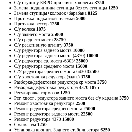
С/у ступицу ЕВРО при снятых колесах
3750
Замена подшипника ступицы без с/у ступицы
1250
Замена ступицы+колодок+барабана
8125
Протяжка подкатной тележки
5000
Протяжка рессор
1250
С/у колеса
1875
С/у заднего моста
25000
С/у среднего моста
28750
С/у реактивную штангу
3750
С/у редуктора заднего моста
10000
С/у редуктора заднего моста (4370)
10000
С/у редуктора ср. моста /6303/
25000
С/у редуктора среднего моста
15000
С/У редуктора среднего моста 6430
32500
С/у хвостовика редуктора(задн.)
3750
Разборка/дефектовка редуктора ср.моста
3750
Разборка/дефектовка редуктора 4370
1875
Регулировка тормозов
1250
Рег. хвост . редуктора заднего моста без с/у кардана
3750
Ремонт хвостовика редуктора
2500
Ремонт редуктора среднего моста
25000
Ремонт редуктора заднего моста
22500
Ремонт редуктора 4370
15000
Смазка а/м
1250
Установка кроншт. Заднего стабилизатора
6250