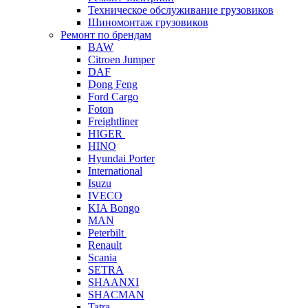
Техническое обслуживание грузовиков
Шиномонтаж грузовиков
Ремонт по брендам
BAW
Citroen Jumper
DAF
Dong Feng
Ford Cargo
Foton
Freightliner
HIGER
HINO
Hyundai Porter
International
Isuzu
IVECO
KIA Bongo
MAN
Peterbilt
Renault
Scania
SETRA
SHAANXI
SHACMAN
Tatra