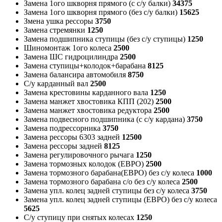
Замена 1ого шкворня прямого (с с/у балки)
34375
Замена 1ого шкворня прямого (без с/у балки)
15625
Змена ушка рессоры
3750
Замена стремянки
1250
Замена подшипника ступицы (без с/у ступицы)
1250
Шиномонтаж 1ого колеса
2500
Замена ШС гидроцилиндра
2500
Замена ступицы+колодок+барабана
8125
Замена балансира автомобиля
8750
С/у карданный вал
2500
Замена крестовины карданного вала
1250
Замена манжет хвостовика КПП (202)
2500
Замена манжет хвостовика редуктора
2500
Замена подвесного подшипника (с с/у кардана)
3750
Замена подрессорника
3750
Замена рессоры 6303 задней
12500
Замена рессоры задней
8125
Замена регулировочного рычага
1250
Замена тормозных колодок (ЕВРО)
2500
Замена тормозного барабана(ЕВРО) без с/у колеса
1000
Замена тормозного барабана с/о без с/у колеса
2500
Замена упл. колец задней ступицы без с/у колеса
3750
Замена упл. колец задней ступицы (ЕВРО) без с/у колеса
5625
С/у ступицу при снятых колесах
1250