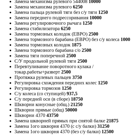
Замена механизма рулевого 544008
10000
Замена механизма рулевого
6250
Замена пальца рулевой тяги без с/у тяги
1250
Замена переднего подрессоривания
10000
Замена регулировочного рычага
1250
Замена стабилизатора
6250
Замена тормозных колодок (ЕВРО)
2500
Замена тормозного барабана (ЕВРО) без с/у колеса
1000
Замена тормозных колодок
1875
Замена тормозного барабана с/о
2500
Замена тяги поперечной
2500
С/У продольной рулевой тяги
2500
Перевтуливание поворотного кулака /
токар.работы+разверт
2500
Протяжка рулевых пальцев
3750
Регулировка схождения передних колес
1250
Регулировка тормозов
1250
С/у колеса (со ступицей)
937,5
С/у передней оси (в сборе)
18750
Шкворни конусные (общ.)
21250
Шкворни прямые (общ)
50000
Шкворни 4370
43750
Замена шкворней прямых при снятой балке
21875
Замена 1ого шкворня 4370 (с с/у балки)
31250
Замена 1ого шкворня 4370 (без с/у балки)
12500