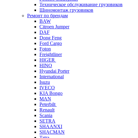
Техническое обслуживание грузовиков
Шиномонтаж грузовиков
Ремонт по брендам
BAW
Citroen Jumper
DAF
Dong Feng
Ford Cargo
Foton
Freightliner
HIGER
HINO
Hyundai Porter
International
Isuzu
IVECO
KIA Bongo
MAN
Peterbilt
Renault
Scania
SETRA
SHAANXI
SHACMAN
Tatra