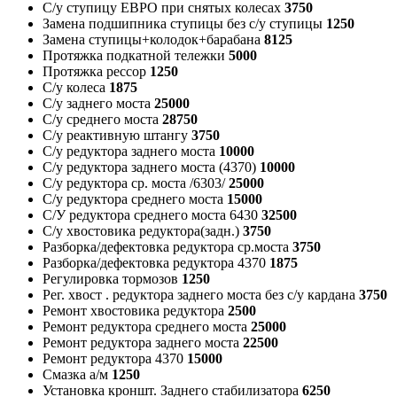
С/у ступицу ЕВРО при снятых колесах
3750
Замена подшипника ступицы без с/у ступицы
1250
Замена ступицы+колодок+барабана
8125
Протяжка подкатной тележки
5000
Протяжка рессор
1250
С/у колеса
1875
С/у заднего моста
25000
С/у среднего моста
28750
С/у реактивную штангу
3750
С/у редуктора заднего моста
10000
С/у редуктора заднего моста (4370)
10000
С/у редуктора ср. моста /6303/
25000
С/у редуктора среднего моста
15000
С/У редуктора среднего моста 6430
32500
С/у хвостовика редуктора(задн.)
3750
Разборка/дефектовка редуктора ср.моста
3750
Разборка/дефектовка редуктора 4370
1875
Регулировка тормозов
1250
Рег. хвост . редуктора заднего моста без с/у кардана
3750
Ремонт хвостовика редуктора
2500
Ремонт редуктора среднего моста
25000
Ремонт редуктора заднего моста
22500
Ремонт редуктора 4370
15000
Смазка а/м
1250
Установка кроншт. Заднего стабилизатора
6250