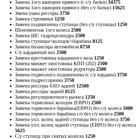
Замена 1ого шкворня прямого (с с/у балки)
34375
Замена 1ого шкворня прямого (без с/у балки)
15625
Змена ушка рессоры
3750
Замена стремянки
1250
Замена подшипника ступицы (без с/у ступицы)
1250
Шиномонтаж 1ого колеса
2500
Замена ШС гидроцилиндра
2500
Замена ступицы+колодок+барабана
8125
Замена балансира автомобиля
8750
С/у карданный вал
2500
Замена крестовины карданного вала
1250
Замена манжет хвостовика КПП (202)
2500
Замена манжет хвостовика редуктора
2500
Замена подвесного подшипника (с с/у кардана)
3750
Замена подрессорника
3750
Замена рессоры 6303 задней
12500
Замена рессоры задней
8125
Замена регулировочного рычага
1250
Замена тормозных колодок (ЕВРО)
2500
Замена тормозного барабана(ЕВРО) без с/у колеса
1000
Замена тормозного барабана с/о без с/у колеса
2500
Замена упл. колец задней ступицы без с/у колеса
3750
Замена упл. колец задней ступицы (ЕВРО) без с/у колеса
5625
С/у ступицу при снятых колесах
1250