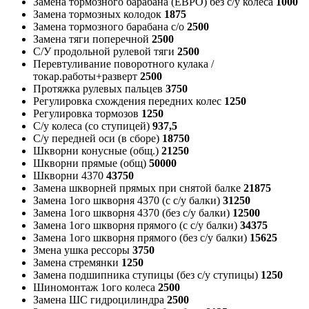
Замена тормозного барабана (ЕВРО) без с/у колеса
1000
Замена тормозных колодок
1875
Замена тормозного барабана с/о
2500
Замена тяги поперечной
2500
С/У продольной рулевой тяги
2500
Перевтуливание поворотного кулака /
токар.работы+разверт
2500
Протяжка рулевых пальцев
3750
Регулировка схождения передних колес
1250
Регулировка тормозов
1250
С/у колеса (со ступицей)
937,5
С/у передней оси (в сборе)
18750
Шкворни конусные (общ.)
21250
Шкворни прямые (общ)
50000
Шкворни 4370
43750
Замена шкворней прямых при снятой балке
21875
Замена 1ого шкворня 4370 (с с/у балки)
31250
Замена 1ого шкворня 4370 (без с/у балки)
12500
Замена 1ого шкворня прямого (с с/у балки)
34375
Замена 1ого шкворня прямого (без с/у балки)
15625
Змена ушка рессоры
3750
Замена стремянки
1250
Замена подшипника ступицы (без с/у ступицы)
1250
Шиномонтаж 1ого колеса
2500
Замена ШС гидроцилиндра
2500