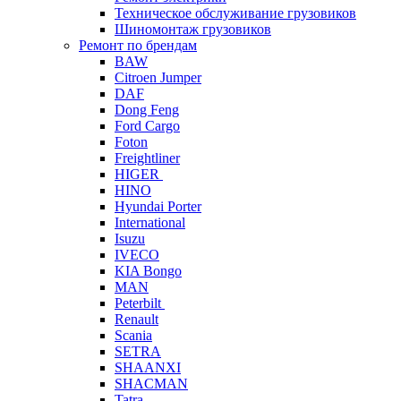
Техническое обслуживание грузовиков
Шиномонтаж грузовиков
Ремонт по брендам
BAW
Citroen Jumper
DAF
Dong Feng
Ford Cargo
Foton
Freightliner
HIGER
HINO
Hyundai Porter
International
Isuzu
IVECO
KIA Bongo
MAN
Peterbilt
Renault
Scania
SETRA
SHAANXI
SHACMAN
Tatra