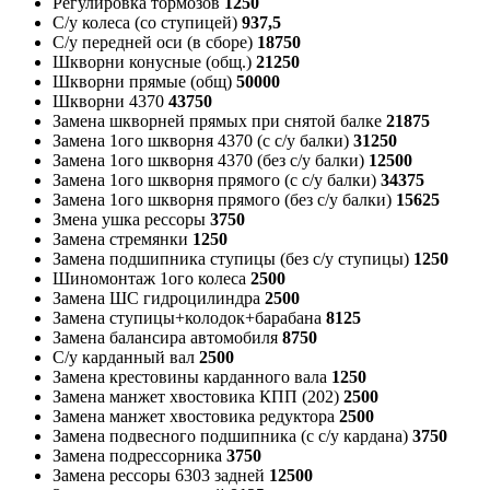
Регулировка тормозов
1250
С/у колеса (со ступицей)
937,5
С/у передней оси (в сборе)
18750
Шкворни конусные (общ.)
21250
Шкворни прямые (общ)
50000
Шкворни 4370
43750
Замена шкворней прямых при снятой балке
21875
Замена 1ого шкворня 4370 (с с/у балки)
31250
Замена 1ого шкворня 4370 (без с/у балки)
12500
Замена 1ого шкворня прямого (с с/у балки)
34375
Замена 1ого шкворня прямого (без с/у балки)
15625
Змена ушка рессоры
3750
Замена стремянки
1250
Замена подшипника ступицы (без с/у ступицы)
1250
Шиномонтаж 1ого колеса
2500
Замена ШС гидроцилиндра
2500
Замена ступицы+колодок+барабана
8125
Замена балансира автомобиля
8750
С/у карданный вал
2500
Замена крестовины карданного вала
1250
Замена манжет хвостовика КПП (202)
2500
Замена манжет хвостовика редуктора
2500
Замена подвесного подшипника (с с/у кардана)
3750
Замена подрессорника
3750
Замена рессоры 6303 задней
12500