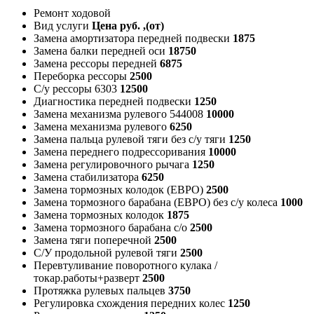
Ремонт ходовой
Вид услуги
Цена руб. ,(от)
Замена амортизатора передней подвески
1875
Замена балки передней оси
18750
Замена рессоры передней
6875
Переборка рессоры
2500
С/у рессоры 6303
12500
Диагностика передней подвески
1250
Замена механизма рулевого 544008
10000
Замена механизма рулевого
6250
Замена пальца рулевой тяги без с/у тяги
1250
Замена переднего подрессоривания
10000
Замена регулировочного рычага
1250
Замена стабилизатора
6250
Замена тормозных колодок (ЕВРО)
2500
Замена тормозного барабана (ЕВРО) без с/у колеса
1000
Замена тормозных колодок
1875
Замена тормозного барабана с/о
2500
Замена тяги поперечной
2500
С/У продольной рулевой тяги
2500
Перевтуливание поворотного кулака /
токар.работы+разверт
2500
Протяжка рулевых пальцев
3750
Регулировка схождения передних колес
1250