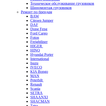
Техническое обслуживание грузовиков
Шиномонтаж грузовиков
Ремонт по брендам
BAW
Citroen Jumper
DAF
Dong Feng
Ford Cargo
Foton
Freightliner
HIGER
HINO
Hyundai Porter
International
Isuzu
IVECO
KIA Bongo
MAN
Peterbilt
Renault
Scania
SETRA
SHAANXI
SHACMAN
Tatra