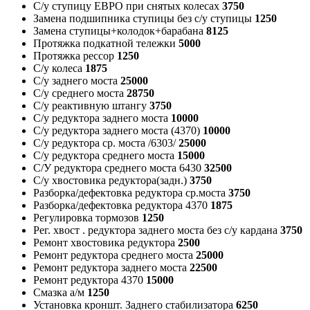
С/у ступицу ЕВРО при снятых колесах
3750
Замена подшипника ступицы без с/у ступицы
1250
Замена ступицы+колодок+барабана
8125
Протяжка подкатной тележки
5000
Протяжка рессор
1250
С/у колеса
1875
С/у заднего моста
25000
С/у среднего моста
28750
С/у реактивную штангу
3750
С/у редуктора заднего моста
10000
С/у редуктора заднего моста (4370)
10000
С/у редуктора ср. моста /6303/
25000
С/у редуктора среднего моста
15000
С/У редуктора среднего моста 6430
32500
С/у хвостовика редуктора(задн.)
3750
Разборка/дефектовка редуктора ср.моста
3750
Разборка/дефектовка редуктора 4370
1875
Регулировка тормозов
1250
Рег. хвост . редуктора заднего моста без с/у кардана
3750
Ремонт хвостовика редуктора
2500
Ремонт редуктора среднего моста
25000
Ремонт редуктора заднего моста
22500
Ремонт редуктора 4370
15000
Смазка а/м
1250
Установка кроншт. Заднего стабилизатора
6250