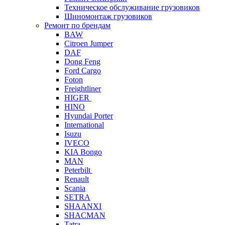
Техническое обслуживание грузовиков
Шиномонтаж грузовиков
Ремонт по брендам
BAW
Citroen Jumper
DAF
Dong Feng
Ford Cargo
Foton
Freightliner
HIGER
HINO
Hyundai Porter
International
Isuzu
IVECO
KIA Bongo
MAN
Peterbilt
Renault
Scania
SETRA
SHAANXI
SHACMAN
Tatra