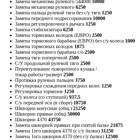
Замена механизма рулевого 544008
10000
Замена механизма рулевого
6250
Замена пальца рулевой тяги без с/у тяги
1250
Замена переднего подрессоривания
10000
Замена регулировочного рычага
1250
Замена стабилизатора
6250
Замена тормозных колодок (ЕВРО)
2500
Замена тормозного барабана (ЕВРО) без с/у колеса
1000
Замена тормозных колодок
1875
Замена тормозного барабана с/о
2500
Замена тяги поперечной
2500
С/У продольной рулевой тяги
2500
Перевтуливание поворотного кулака /
токар.работы+разверт
2500
Протяжка рулевых пальцев
3750
Регулировка схождения передних колес
1250
Регулировка тормозов
1250
С/у колеса (со ступицей)
937,5
С/у передней оси (в сборе)
18750
Шкворни конусные (общ.)
21250
Шкворни прямые (общ)
50000
Шкворни 4370
43750
Замена шкворней прямых при снятой балке
21875
Замена 1ого шкворня 4370 (с с/у балки)
31250
Замена 1ого шкворня 4370 (без с/у балки)
12500