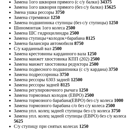
Замена 1ого шкворня прямого (с с/у балки)
34375
Замена 1ого шкворня прямого (без с/у балки)
15625
Змена ушка рессоры
3750
Замена стремянки
1250
Замена подшипника ступицы (без с/у ступицы)
1250
Шиномонтаж 1ого колеса
2500
Замена ШС гидроцилиндра
2500
Замена ступицы+колодок+барабана
8125
Замена балансира автомобиля
8750
С/у карданный вал
2500
Замена крестовины карданного вала
1250
Замена манжет хвостовика КПП (202)
2500
Замена манжет хвостовика редуктора
2500
Замена подвесного подшипника (с с/у кардана)
3750
Замена подрессорника
3750
Замена рессоры 6303 задней
12500
Замена рессоры задней
8125
Замена регулировочного рычага
1250
Замена тормозных колодок (ЕВРО)
2500
Замена тормозного барабана(ЕВРО) без с/у колеса
1000
Замена тормозного барабана с/о без с/у колеса
2500
Замена упл. колец задней ступицы без с/у колеса
3750
Замена упл. колец задней ступицы (ЕВРО) без с/у колеса
5625
С/у ступицу при снятых колесах
1250