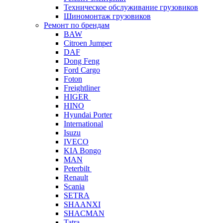
Техническое обслуживание грузовиков
Шиномонтаж грузовиков
Ремонт по брендам
BAW
Citroen Jumper
DAF
Dong Feng
Ford Cargo
Foton
Freightliner
HIGER
HINO
Hyundai Porter
International
Isuzu
IVECO
KIA Bongo
MAN
Peterbilt
Renault
Scania
SETRA
SHAANXI
SHACMAN
Tatra