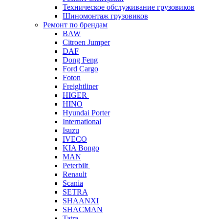
Техническое обслуживание грузовиков
Шиномонтаж грузовиков
Ремонт по брендам
BAW
Citroen Jumper
DAF
Dong Feng
Ford Cargo
Foton
Freightliner
HIGER
HINO
Hyundai Porter
International
Isuzu
IVECO
KIA Bongo
MAN
Peterbilt
Renault
Scania
SETRA
SHAANXI
SHACMAN
Tatra