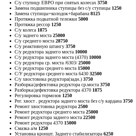
С/у ступицу ЕВРО при снятых колесах
3750
Замена подшипника ступицы без с/у ступицы
1250
Замена ступицы+колодок+барабана
8125
Протяжка подкатной тележки
5000
Протяжка рессор
1250
С/у колеса
1875
С/у заднего моста
25000
С/у среднего моста
28750
С/у реактивную штангу
3750
С/у редуктора заднего моста
10000
С/у редуктора заднего моста (4370)
10000
С/у редуктора ср. моста /6303/
25000
С/у редуктора среднего моста
15000
С/У редуктора среднего моста 6430
32500
С/у хвостовика редуктора(задн.)
3750
Разборка/дефектовка редуктора ср.моста
3750
Разборка/дефектовка редуктора 4370
1875
Регулировка тормозов
1250
Рег. хвост . редуктора заднего моста без с/у кардана
3750
Ремонт хвостовика редуктора
2500
Ремонт редуктора среднего моста
25000
Ремонт редуктора заднего моста
22500
Ремонт редуктора 4370
15000
Смазка а/м
1250
Установка кроншт. Заднего стабилизатора
6250