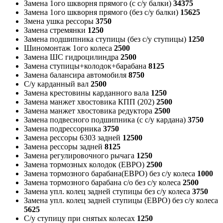
Замена 1ого шкворня прямого (с с/у балки)
34375
Замена 1ого шкворня прямого (без с/у балки)
15625
Змена ушка рессоры
3750
Замена стремянки
1250
Замена подшипника ступицы (без с/у ступицы)
1250
Шиномонтаж 1ого колеса
2500
Замена ШС гидроцилиндра
2500
Замена ступицы+колодок+барабана
8125
Замена балансира автомобиля
8750
С/у карданный вал
2500
Замена крестовины карданного вала
1250
Замена манжет хвостовика КПП (202)
2500
Замена манжет хвостовика редуктора
2500
Замена подвесного подшипника (с с/у кардана)
3750
Замена подрессорника
3750
Замена рессоры 6303 задней
12500
Замена рессоры задней
8125
Замена регулировочного рычага
1250
Замена тормозных колодок (ЕВРО)
2500
Замена тормозного барабана(ЕВРО) без с/у колеса
1000
Замена тормозного барабана с/о без с/у колеса
2500
Замена упл. колец задней ступицы без с/у колеса
3750
Замена упл. колец задней ступицы (ЕВРО) без с/у колеса
5625
С/у ступицу при снятых колесах
1250