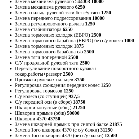
Замена механизма рулевого 544008
10000
Замена механизма рулевого
6250
Замена пальца рулевой тяги без с/у тяги
1250
Замена переднего подрессоривания
10000
Замена регулировочного рычага
1250
Замена стабилизатора
6250
Замена тормозных колодок (ЕВРО)
2500
Замена тормозного барабана (ЕВРО) без с/у колеса
1000
Замена тормозных колодок
1875
Замена тормозного барабана с/о
2500
Замена тяги поперечной
2500
С/У продольной рулевой тяги
2500
Перевтуливание поворотного кулака /
токар.работы+разверт
2500
Протяжка рулевых пальцев
3750
Регулировка схождения передних колес
1250
Регулировка тормозов
1250
С/у колеса (со ступицей)
937,5
С/у передней оси (в сборе)
18750
Шкворни конусные (общ.)
21250
Шкворни прямые (общ)
50000
Шкворни 4370
43750
Замена шкворней прямых при снятой балке
21875
Замена 1ого шкворня 4370 (с с/у балки)
31250
Замена 1ого шкворня 4370 (без с/у балки)
12500