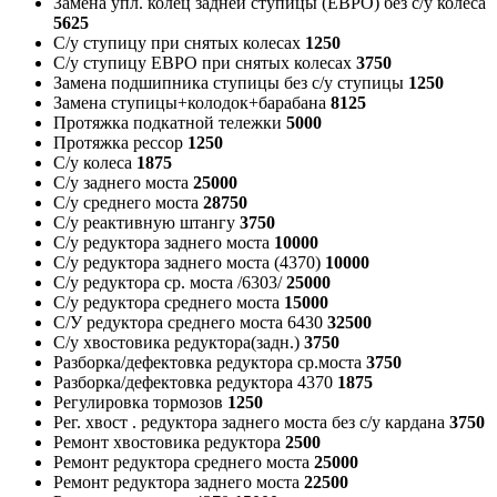
Замена упл. колец задней ступицы (ЕВРО) без с/у колеса
5625
С/у ступицу при снятых колесах
1250
С/у ступицу ЕВРО при снятых колесах
3750
Замена подшипника ступицы без с/у ступицы
1250
Замена ступицы+колодок+барабана
8125
Протяжка подкатной тележки
5000
Протяжка рессор
1250
С/у колеса
1875
С/у заднего моста
25000
С/у среднего моста
28750
С/у реактивную штангу
3750
С/у редуктора заднего моста
10000
С/у редуктора заднего моста (4370)
10000
С/у редуктора ср. моста /6303/
25000
С/у редуктора среднего моста
15000
С/У редуктора среднего моста 6430
32500
С/у хвостовика редуктора(задн.)
3750
Разборка/дефектовка редуктора ср.моста
3750
Разборка/дефектовка редуктора 4370
1875
Регулировка тормозов
1250
Рег. хвост . редуктора заднего моста без с/у кардана
3750
Ремонт хвостовика редуктора
2500
Ремонт редуктора среднего моста
25000
Ремонт редуктора заднего моста
22500