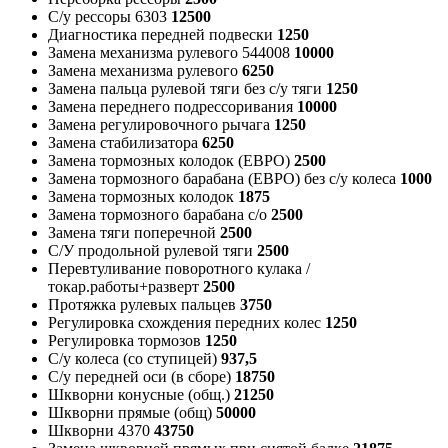
С/у рессоры 6303
12500
Диагностика передней подвески
1250
Замена механизма рулевого 544008
10000
Замена механизма рулевого
6250
Замена пальца рулевой тяги без с/у тяги
1250
Замена переднего подрессоривания
10000
Замена регулировочного рычага
1250
Замена стабилизатора
6250
Замена тормозных колодок (ЕВРО)
2500
Замена тормозного барабана (ЕВРО) без с/у колеса
1000
Замена тормозных колодок
1875
Замена тормозного барабана с/о
2500
Замена тяги поперечной
2500
С/У продольной рулевой тяги
2500
Перевтуливание поворотного кулака /
токар.работы+разверт
2500
Протяжка рулевых пальцев
3750
Регулировка схождения передних колес
1250
Регулировка тормозов
1250
С/у колеса (со ступицей)
937,5
С/у передней оси (в сборе)
18750
Шкворни конусные (общ.)
21250
Шкворни прямые (общ)
50000
Шкворни 4370
43750