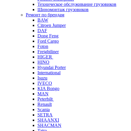
Техническое обслуживание грузовиков
Шиномонтаж грузовиков
Ремонт по брендам
BAW
Citroen Jumper
DAF
Dong Feng
Ford Cargo
Foton
Freightliner
HIGER
HINO
Hyundai Porter
International
Isuzu
IVECO
KIA Bongo
MAN
Peterbilt
Renault
Scania
SETRA
SHAANXI
SHACMAN
Tatra