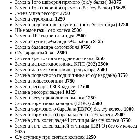
Замена 1ого шкворня прямого (с с/у балки)
34375
Замена 1ого шкворня прямого (без с/у балки)
15625
Змена ушка рессоры
3750
Замена стремянки
1250
Замена подшипника ступицы (без с/у ступицы)
1250
Шиномонтаж 1ого колеса
2500
Замена ШС гидроцилиндра
2500
Замена ступицы+колодок+барабана
8125
Замена балансира автомобиля
8750
С/у карданный вал
2500
Замена крестовины карданного вала
1250
Замена манжет хвостовика КПП (202)
2500
Замена манжет хвостовика редуктора
2500
Замена подвесного подшипника (с с/у кардана)
3750
Замена подрессорника
3750
Замена рессоры 6303 задней
12500
Замена рессоры задней
8125
Замена регулировочного рычага
1250
Замена тормозных колодок (ЕВРО)
2500
Замена тормозного барабана(ЕВРО) без с/у колеса
1000
Замена тормозного барабана с/о без с/у колеса
2500
Замена упл. колец задней ступицы без с/у колеса
3750
Замена упл. колец задней ступицы (ЕВРО) без с/у колеса
5625
С/у ступицу при снятых колесах
1250