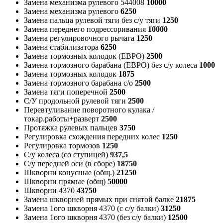
Замена механизма рулевого 544008
10000
Замена механизма рулевого
6250
Замена пальца рулевой тяги без с/у тяги
1250
Замена переднего подрессоривания
10000
Замена регулировочного рычага
1250
Замена стабилизатора
6250
Замена тормозных колодок (ЕВРО)
2500
Замена тормозного барабана (ЕВРО) без с/у колеса
1000
Замена тормозных колодок
1875
Замена тормозного барабана с/о
2500
Замена тяги поперечной
2500
С/У продольной рулевой тяги
2500
Перевтуливание поворотного кулака /
токар.работы+разверт
2500
Протяжка рулевых пальцев
3750
Регулировка схождения передних колес
1250
Регулировка тормозов
1250
С/у колеса (со ступицей)
937,5
С/у передней оси (в сборе)
18750
Шкворни конусные (общ.)
21250
Шкворни прямые (общ)
50000
Шкворни 4370
43750
Замена шкворней прямых при снятой балке
21875
Замена 1ого шкворня 4370 (с с/у балки)
31250
Замена 1ого шкворня 4370 (без с/у балки)
12500