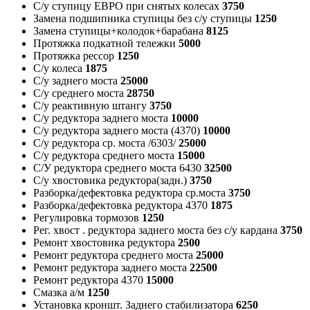
С/у ступицу ЕВРО при снятых колесах
3750
Замена подшипника ступицы без с/у ступицы
1250
Замена ступицы+колодок+барабана
8125
Протяжка подкатной тележки
5000
Протяжка рессор
1250
С/у колеса
1875
С/у заднего моста
25000
С/у среднего моста
28750
С/у реактивную штангу
3750
С/у редуктора заднего моста
10000
С/у редуктора заднего моста (4370)
10000
С/у редуктора ср. моста /6303/
25000
С/у редуктора среднего моста
15000
С/У редуктора среднего моста 6430
32500
С/у хвостовика редуктора(задн.)
3750
Разборка/дефектовка редуктора ср.моста
3750
Разборка/дефектовка редуктора 4370
1875
Регулировка тормозов
1250
Рег. хвост . редуктора заднего моста без с/у кардана
3750
Ремонт хвостовика редуктора
2500
Ремонт редуктора среднего моста
25000
Ремонт редуктора заднего моста
22500
Ремонт редуктора 4370
15000
Смазка а/м
1250
Установка кроншт. Заднего стабилизатора
6250