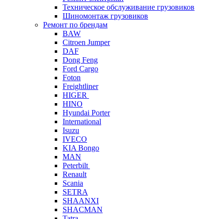
Техническое обслуживание грузовиков
Шиномонтаж грузовиков
Ремонт по брендам
BAW
Citroen Jumper
DAF
Dong Feng
Ford Cargo
Foton
Freightliner
HIGER
HINO
Hyundai Porter
International
Isuzu
IVECO
KIA Bongo
MAN
Peterbilt
Renault
Scania
SETRA
SHAANXI
SHACMAN
Tatra