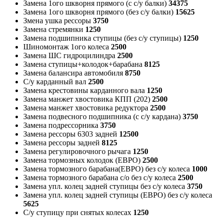
Замена 1ого шкворня прямого (с с/у балки)
34375
Замена 1ого шкворня прямого (без с/у балки)
15625
Змена ушка рессоры
3750
Замена стремянки
1250
Замена подшипника ступицы (без с/у ступицы)
1250
Шиномонтаж 1ого колеса
2500
Замена ШС гидроцилиндра
2500
Замена ступицы+колодок+барабана
8125
Замена балансира автомобиля
8750
С/у карданный вал
2500
Замена крестовины карданного вала
1250
Замена манжет хвостовика КПП (202)
2500
Замена манжет хвостовика редуктора
2500
Замена подвесного подшипника (с с/у кардана)
3750
Замена подрессорника
3750
Замена рессоры 6303 задней
12500
Замена рессоры задней
8125
Замена регулировочного рычага
1250
Замена тормозных колодок (ЕВРО)
2500
Замена тормозного барабана(ЕВРО) без с/у колеса
1000
Замена тормозного барабана с/о без с/у колеса
2500
Замена упл. колец задней ступицы без с/у колеса
3750
Замена упл. колец задней ступицы (ЕВРО) без с/у колеса
5625
С/у ступицу при снятых колесах
1250