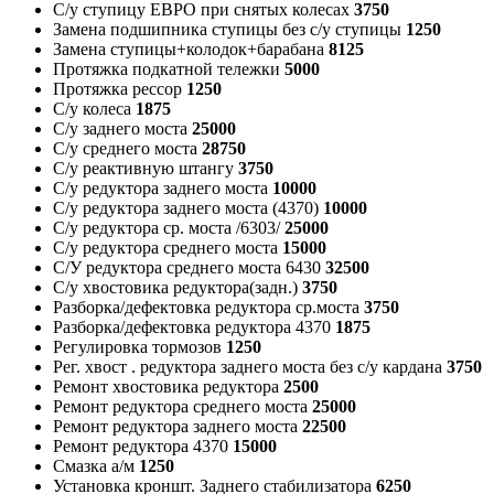
С/у ступицу ЕВРО при снятых колесах
3750
Замена подшипника ступицы без с/у ступицы
1250
Замена ступицы+колодок+барабана
8125
Протяжка подкатной тележки
5000
Протяжка рессор
1250
С/у колеса
1875
С/у заднего моста
25000
С/у среднего моста
28750
С/у реактивную штангу
3750
С/у редуктора заднего моста
10000
С/у редуктора заднего моста (4370)
10000
С/у редуктора ср. моста /6303/
25000
С/у редуктора среднего моста
15000
С/У редуктора среднего моста 6430
32500
С/у хвостовика редуктора(задн.)
3750
Разборка/дефектовка редуктора ср.моста
3750
Разборка/дефектовка редуктора 4370
1875
Регулировка тормозов
1250
Рег. хвост . редуктора заднего моста без с/у кардана
3750
Ремонт хвостовика редуктора
2500
Ремонт редуктора среднего моста
25000
Ремонт редуктора заднего моста
22500
Ремонт редуктора 4370
15000
Смазка а/м
1250
Установка кроншт. Заднего стабилизатора
6250