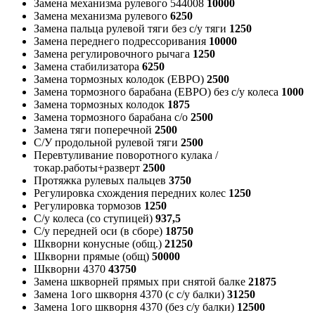
Замена механизма рулевого 544008
10000
Замена механизма рулевого
6250
Замена пальца рулевой тяги без с/у тяги
1250
Замена переднего подрессоривания
10000
Замена регулировочного рычага
1250
Замена стабилизатора
6250
Замена тормозных колодок (ЕВРО)
2500
Замена тормозного барабана (ЕВРО) без с/у колеса
1000
Замена тормозных колодок
1875
Замена тормозного барабана с/о
2500
Замена тяги поперечной
2500
С/У продольной рулевой тяги
2500
Перевтуливание поворотного кулака /
токар.работы+разверт
2500
Протяжка рулевых пальцев
3750
Регулировка схождения передних колес
1250
Регулировка тормозов
1250
С/у колеса (со ступицей)
937,5
С/у передней оси (в сборе)
18750
Шкворни конусные (общ.)
21250
Шкворни прямые (общ)
50000
Шкворни 4370
43750
Замена шкворней прямых при снятой балке
21875
Замена 1ого шкворня 4370 (с с/у балки)
31250
Замена 1ого шкворня 4370 (без с/у балки)
12500