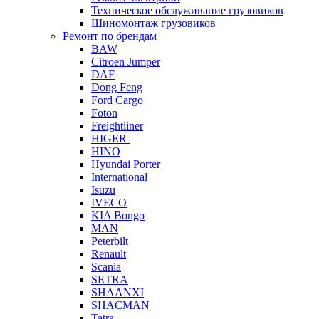
Техническое обслуживание грузовиков
Шиномонтаж грузовиков
Ремонт по брендам
BAW
Citroen Jumper
DAF
Dong Feng
Ford Cargo
Foton
Freightliner
HIGER
HINO
Hyundai Porter
International
Isuzu
IVECO
KIA Bongo
MAN
Peterbilt
Renault
Scania
SETRA
SHAANXI
SHACMAN
Tatra