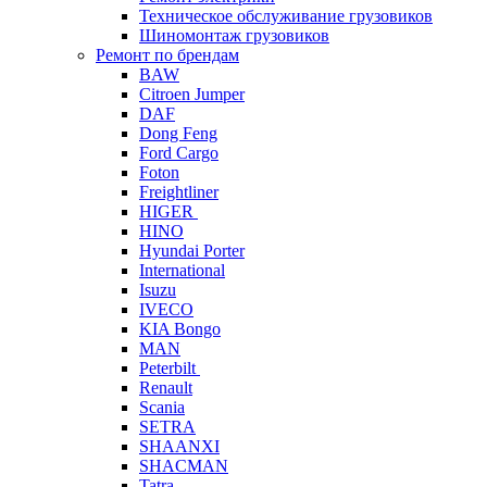
Техническое обслуживание грузовиков
Шиномонтаж грузовиков
Ремонт по брендам
BAW
Citroen Jumper
DAF
Dong Feng
Ford Cargo
Foton
Freightliner
HIGER
HINO
Hyundai Porter
International
Isuzu
IVECO
KIA Bongo
MAN
Peterbilt
Renault
Scania
SETRA
SHAANXI
SHACMAN
Tatra