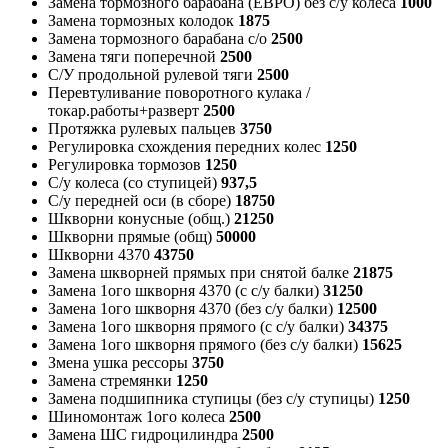
Замена тормозного барабана (ЕВРО) без с/у колеса
1000
Замена тормозных колодок
1875
Замена тормозного барабана с/о
2500
Замена тяги поперечной
2500
С/У продольной рулевой тяги
2500
Перевтуливание поворотного кулака /
токар.работы+разверт
2500
Протяжка рулевых пальцев
3750
Регулировка схождения передних колес
1250
Регулировка тормозов
1250
С/у колеса (со ступицей)
937,5
С/у передней оси (в сборе)
18750
Шкворни конусные (общ.)
21250
Шкворни прямые (общ)
50000
Шкворни 4370
43750
Замена шкворней прямых при снятой балке
21875
Замена 1ого шкворня 4370 (с с/у балки)
31250
Замена 1ого шкворня 4370 (без с/у балки)
12500
Замена 1ого шкворня прямого (с с/у балки)
34375
Замена 1ого шкворня прямого (без с/у балки)
15625
Змена ушка рессоры
3750
Замена стремянки
1250
Замена подшипника ступицы (без с/у ступицы)
1250
Шиномонтаж 1ого колеса
2500
Замена ШС гидроцилиндра
2500