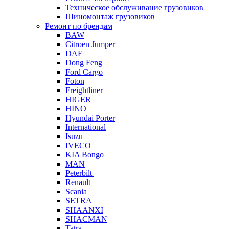
Техническое обслуживание грузовиков
Шиномонтаж грузовиков
Ремонт по брендам
BAW
Citroen Jumper
DAF
Dong Feng
Ford Cargo
Foton
Freightliner
HIGER
HINO
Hyundai Porter
International
Isuzu
IVECO
KIA Bongo
MAN
Peterbilt
Renault
Scania
SETRA
SHAANXI
SHACMAN
Tatra