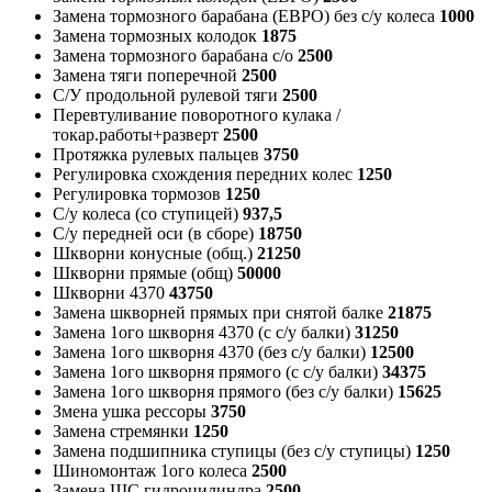
Замена тормозного барабана (ЕВРО) без с/у колеса
1000
Замена тормозных колодок
1875
Замена тормозного барабана с/о
2500
Замена тяги поперечной
2500
С/У продольной рулевой тяги
2500
Перевтуливание поворотного кулака /
токар.работы+разверт
2500
Протяжка рулевых пальцев
3750
Регулировка схождения передних колес
1250
Регулировка тормозов
1250
С/у колеса (со ступицей)
937,5
С/у передней оси (в сборе)
18750
Шкворни конусные (общ.)
21250
Шкворни прямые (общ)
50000
Шкворни 4370
43750
Замена шкворней прямых при снятой балке
21875
Замена 1ого шкворня 4370 (с с/у балки)
31250
Замена 1ого шкворня 4370 (без с/у балки)
12500
Замена 1ого шкворня прямого (с с/у балки)
34375
Замена 1ого шкворня прямого (без с/у балки)
15625
Змена ушка рессоры
3750
Замена стремянки
1250
Замена подшипника ступицы (без с/у ступицы)
1250
Шиномонтаж 1ого колеса
2500
Замена ШС гидроцилиндра
2500