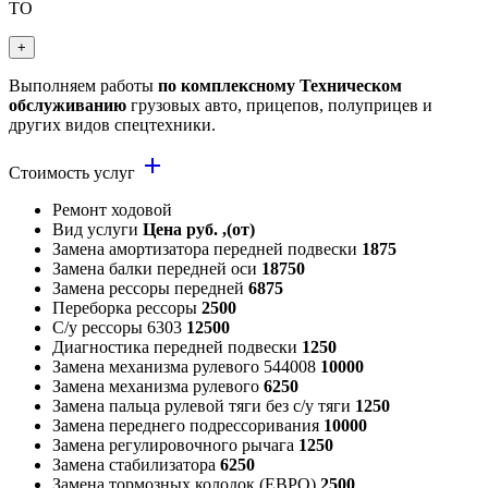
ТО
+
Выполняем работы
по комплексному Техническом
обслуживанию
грузовых авто, прицепов, полуприцев и
других видов спецтехники.
add
Стоимость услуг
Ремонт ходовой
Вид услуги
Цена руб. ,(от)
Замена амортизатора передней подвески
1875
Замена балки передней оси
18750
Замена рессоры передней
6875
Переборка рессоры
2500
С/у рессоры 6303
12500
Диагностика передней подвески
1250
Замена механизма рулевого 544008
10000
Замена механизма рулевого
6250
Замена пальца рулевой тяги без с/у тяги
1250
Замена переднего подрессоривания
10000
Замена регулировочного рычага
1250
Замена стабилизатора
6250
Замена тормозных колодок (ЕВРО)
2500